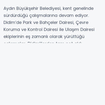
Aydın Büyükşehir Belediyesi, kent genelinde
sürdürdüğü çalışmalarına devam ediyor.
Didim’de Park ve Bahçeler Dairesi, Çevre
Koruma ve Kontrol Dairesi ile Ulaşım Dairesi
ekiplerinin eş zamanlı olarak yürüttüğü
çalışmalar, Didimlilerden tam not aldı.
Didim, Büyükşehir Belediyesi’nin fidanlıklarında
yetiştirilen mevsimlik çiçeklerle süslendi. Park
ve Bahçeler Dairesi Başkanlığı ekipleri Didim’in
dört bir yanında peyzaj düzenlemeleri, çim
biçme, budama ve temizlik çalışmalarını
hayata geçirdi. Yaya ve sürücü güvenliğini