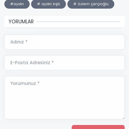
#aydın
# aydın bşb
# özlem çerçioğlu
YORUMLAR
Adınız *
E-Posta Adresiniz *
Yorumunuz *