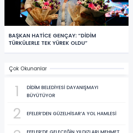
BAŞKAN HATİCE GENÇAY: “DİDİM
TÜRKÜLERLE TEK YÜREK OLDU”
Çok Okunanlar
1
DİDİM BELEDİYESİ DAYANIŞMAYI
BÜYÜTÜYOR
2
EFELER’DEN GÜZELHİSAR’A YOL HAMLESİ
EFELER’DE GELECEĞİN YILDIZLARI MEHMET