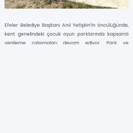
Efeler Belediye Başkanı Anıl Yetişkin’in öncülüğünde,
kent genelindeki çocuk oyun parklarında kapsamlı
yenileme çalışmaları devam ediyor. Park ve
Bahçeler Müdürlüğü ekiplerinin son adresi Mimar
Sinan Mahallesi’ndeki Türkan Saylan Parkı oldu.
Çocukların güvenle oyun oynayabileceği kauçuk
zemin yenileme çalışmaları parkta büyük bir titizlikle
yürütülüyor.
OYUN GRUPLARI YENİLENİYOR BOYANIYOR
Parkta sadece zemin yenilemesi değil, mevcut oyun
gruplarının da bakım ve boyama işlemleri