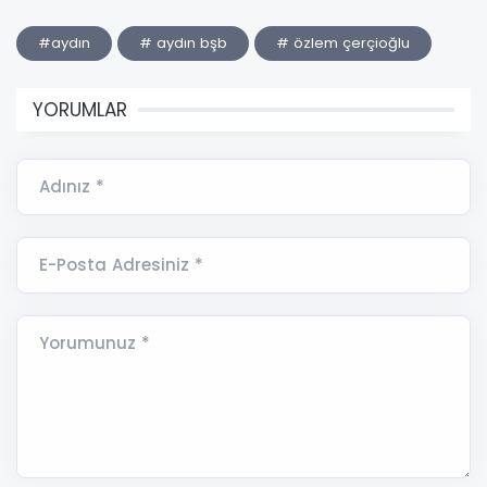
#aydın
# aydın bşb
# özlem çerçioğlu
YORUMLAR
Adınız *
E-Posta Adresiniz *
Yorumunuz *