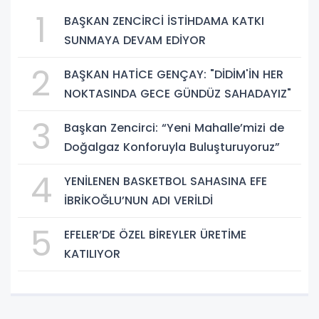
1
BAŞKAN ZENCİRCİ İSTİHDAMA KATKI
SUNMAYA DEVAM EDİYOR
2
BAŞKAN HATİCE GENÇAY: "DİDİM'İN HER
NOKTASINDA GECE GÜNDÜZ SAHADAYIZ"
3
Başkan Zencirci: “Yeni Mahalle’mizi de
Doğalgaz Konforuyla Buluşturuyoruz”
4
YENİLENEN BASKETBOL SAHASINA EFE
İBRİKOĞLU’NUN ADI VERİLDİ
5
EFELER’DE ÖZEL BİREYLER ÜRETİME
KATILIYOR