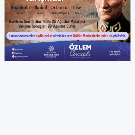
Aydın Büyükşehir Belediyesi, 30 Ağustos Zafer
Bayramı nedeniyle
‘Zafer Bayramı’
temalı
ödüllü resim, şiir ve kompozisyon yarışması
düzenleyecek.
Her yıl olduğu gibi bu yıl da gençlerin sosyal
ve sanatsal gelişimine katkı sunan projelere