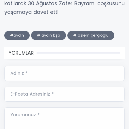
katılarak 30 Ağustos Zafer Bayramı coşkusunu
yaşamaya davet etti.
#aydın
# aydın bşb
# özlem çerçioğlu
YORUMLAR
Adınız *
E-Posta Adresiniz *
Yorumunuz *