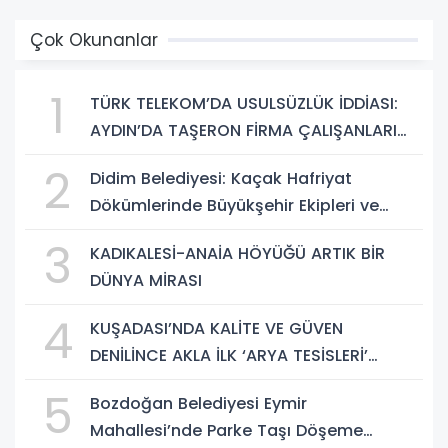
Çok Okunanlar
1
TÜRK TELEKOM’DA USULSÜZLÜK İDDİASI:
AYDIN’DA TAŞERON FİRMA ÇALIŞANLARI
HAKLARINI ARIYOR
2
Didim Belediyesi: Kaçak Hafriyat
Dökümlerinde Büyükşehir Ekipleri ve
Taşeron Firmalar Tespit Edildi
3
KADIKALESİ-ANAİA HÖYÜĞÜ ARTIK BİR
DÜNYA MİRASI
4
KUŞADASI’NDA KALİTE VE GÜVEN
DENİLİNCE AKLA İLK ‘ARYA TESİSLERİ’
GELİYOR
5
Bozdoğan Belediyesi Eymir
Mahallesi’nde Parke Taşı Döşeme