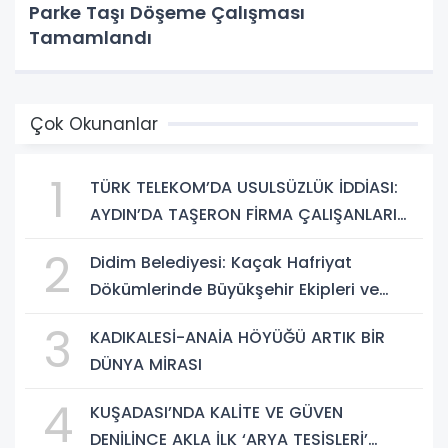
Parke Taşı Döşeme Çalışması
Tamamlandı
Çok Okunanlar
1
TÜRK TELEKOM’DA USULSÜZLÜK İDDİASI:
AYDIN’DA TAŞERON FİRMA ÇALIŞANLARI
HAKLARINI ARIYOR
2
Didim Belediyesi: Kaçak Hafriyat
Dökümlerinde Büyükşehir Ekipleri ve
Taşeron Firmalar Tespit Edildi
3
KADIKALESİ-ANAİA HÖYÜĞÜ ARTIK BİR
DÜNYA MİRASI
4
KUŞADASI’NDA KALİTE VE GÜVEN
DENİLİNCE AKLA İLK ‘ARYA TESİSLERİ’