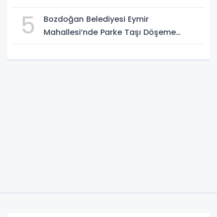
GELİYOR
5
Bozdoğan Belediyesi Eymir
Mahallesi’nde Parke Taşı Döşeme
Çalışması Tamamlandı