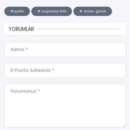
#aydın
# kuşadası bld
# ömer günel
YORUMLAR
Adınız *
E-Posta Adresiniz *
Yorumunuz *