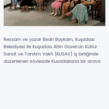
Ressam ve yazar Bedri Baykam, Kuşadası
Belediyesi ile Kuşadası Altın Güvercin Kültür
Sanat ve Tanıtım Vakfı (KUSAV) iş birliğinde
düzenlenen söyleşide Kuşadalılarla bir araya
geldi. Ada Modern Sanat Galerisi’nde
gerçekleştirilen etkinlikte Bedri Baykam,
dinleyicilere sanatçıların eserlerini ortaya
çıkarırken nasıl bir süreçten geçtiklerini anlattı.
Kuşadası’nı sanatın usta isimleriyle buluşturan