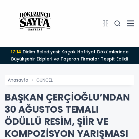
16:22
EFELER’DE HALK SAĞLIĞI İÇİN İLAÇLAMA
ÇALIŞMALARI ARALIKSIZ SÜRÜYOR
Anasayfa
GÜNCEL
BAŞKAN ÇERÇİOĞLU’NDAN
30 AĞUSTOS TEMALI
ÖDÜLLÜ RESİM, ŞİİR VE
KOMPOZİSYON YARIŞMASI