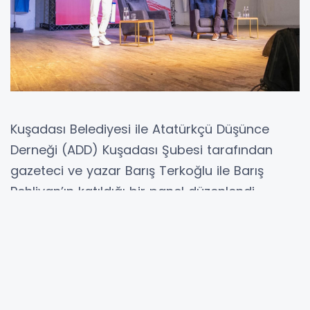
Kuşadası Belediyesi ile Atatürkçü Düşünce
Derneği (ADD) Kuşadası Şubesi tarafından
gazeteci ve yazar Barış Terkoğlu ile Barış
Pehlivan’ın katıldığı bir panel düzenlendi.
Gündeme dair önemli konuların ele alındığı
panelde, Anayasa değişikliğinin ülkeye
getireceği olumlu ve olumsuz yanlar
konuşuldu.