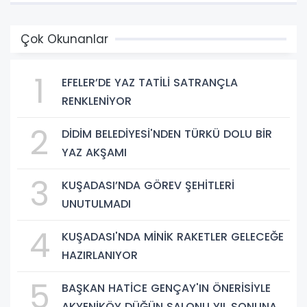
Çok Okunanlar
1
EFELER’DE YAZ TATİLİ SATRANÇLA
RENKLENİYOR
2
DİDİM BELEDİYESİ'NDEN TÜRKÜ DOLU BİR
YAZ AKŞAMI
3
KUŞADASI’NDA GÖREV ŞEHİTLERİ
UNUTULMADI
4
KUŞADASI'NDA MİNİK RAKETLER GELECEĞE
HAZIRLANIYOR
5
BAŞKAN HATİCE GENÇAY'IN ÖNERİSİYLE
AKYENİKÖY DÜĞÜN SALONU YIL SONUNA