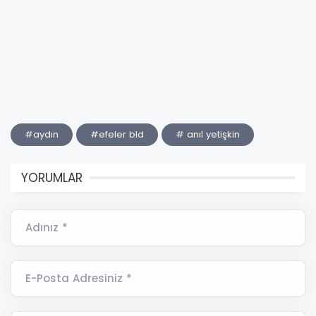
#aydın
#efeler bld
# anıl yetişkin
YORUMLAR
Adınız *
E-Posta Adresiniz *