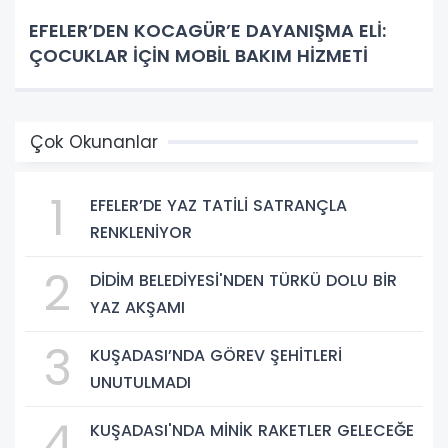
EFELER’DEN KOCAGÜR’E DAYANIŞMA ELİ:
ÇOCUKLAR İÇİN MOBİL BAKIM HİZMETİ
Çok Okunanlar
1
EFELER’DE YAZ TATİLİ SATRANÇLA
RENKLENİYOR
2
DİDİM BELEDİYESİ'NDEN TÜRKÜ DOLU BİR
YAZ AKŞAMI
3
KUŞADASI’NDA GÖREV ŞEHİTLERİ
UNUTULMADI
4
KUŞADASI'NDA MİNİK RAKETLER GELECEĞE