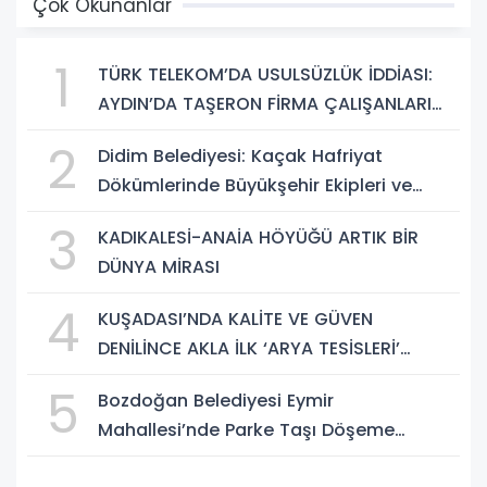
Çok Okunanlar
1
TÜRK TELEKOM’DA USULSÜZLÜK İDDİASI:
AYDIN’DA TAŞERON FİRMA ÇALIŞANLARI
HAKLARINI ARIYOR
2
Didim Belediyesi: Kaçak Hafriyat
Dökümlerinde Büyükşehir Ekipleri ve
Taşeron Firmalar Tespit Edildi
3
KADIKALESİ-ANAİA HÖYÜĞÜ ARTIK BİR
DÜNYA MİRASI
4
KUŞADASI’NDA KALİTE VE GÜVEN
DENİLİNCE AKLA İLK ‘ARYA TESİSLERİ’
GELİYOR
5
Bozdoğan Belediyesi Eymir
Mahallesi’nde Parke Taşı Döşeme
Çalışması Tamamlandı