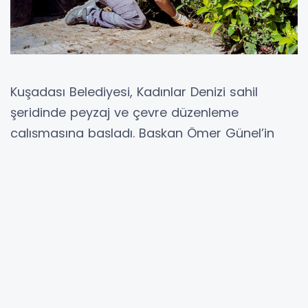
Kuşadası Belediyesi, Kadınlar Denizi sahil
şeridinde peyzaj ve çevre düzenleme
çalışmasına başladı. Başkan Ömer Günel’in
geçtiğimiz hafta Kadınlar Denizi’nde yaptığı
toplantıda, mahalle sakinleri ve esnafın sahil
şeridinin çiçeklendirilmesi ve daha yeşil bir
hale getirilmesi talebini vakit kaybetmeksizin
yerine getiren Kuşadası Belediyesi ekipleri,
çevre düzenlemesini sürdürüyor.
Her fırsatta hemşehrileri ile bir araya gelerek