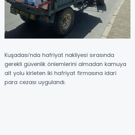
Kuşadası’nda hafriyat nakliyesi sırasında
gerekli güvenlik önlemlerini almadan kamuya
ait yolu kirleten iki hafriyat firmasına idari
para cezası uygulandı.
Hacıfeyzullah Mahallesi Süleyman Demirel
Bulvarı üzerinde, İlçe Emniyet Müdürlüğü
önünde gerçekleştirilen denetimlerde hafriyat