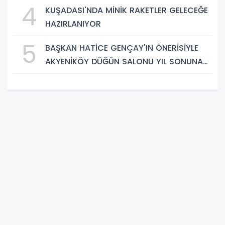
4
KUŞADASI'NDA MİNİK RAKETLER GELECEĞE
HAZIRLANIYOR
5
BAŞKAN HATİCE GENÇAY'IN ÖNERİSİYLE
AKYENİKÖY DÜĞÜN SALONU YIL SONUNA
KADAR ÜCRETSİZ