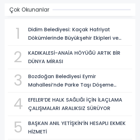
Çok Okunanlar
1
Didim Belediyesi: Kaçak Hafriyat
Dökümlerinde Büyükşehir Ekipleri ve
Taşeron Firmalar Tespit Edildi
2
KADIKALESİ-ANAİA HÖYÜĞÜ ARTIK BİR
DÜNYA MİRASI
3
Bozdoğan Belediyesi Eymir
Mahallesi’nde Parke Taşı Döşeme
Çalışması Tamamlandı
4
EFELER’DE HALK SAĞLIĞI İÇİN İLAÇLAMA
ÇALIŞMALARI ARALIKSIZ SÜRÜYOR
5
BAŞKAN ANIL YETİŞKİN’İN HESAPLI EKMEK
HİZMETİ