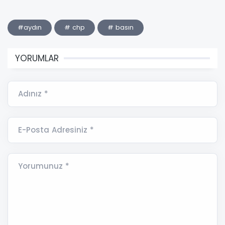
#aydın
# chp
# basın
YORUMLAR
Adınız *
E-Posta Adresiniz *
Yorumunuz *