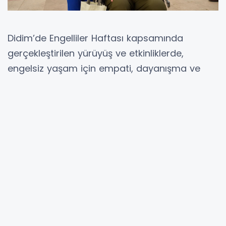
Didim’de Engelliler Haftası kapsamında
gerçekleştirilen yürüyüş ve etkinliklerde,
engelsiz yaşam için empati, dayanışma ve
toplumsal farkındalık mesajları verildi. Başkan
Hatice Gençay programa katılarak
vatandaşlarla bir araya geldi.
Engelliler Haftası kapsamında Didim’de
gerçekleştirilen farkındalık yürüyüşü ve
etkinliklerde vatandaşlar, engelli bireyler ve
aileleri bir araya geldi. Programda engelsiz
yaşam konusunda toplumsal farkındalığın