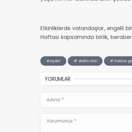
Etkinliklerde vatandaşlar, engelli bir
Haftası kapsamında birlik, beraber
#aydın
# didim bld
# hatice g
YORUMLAR
Adınız *
Yorumunuz *