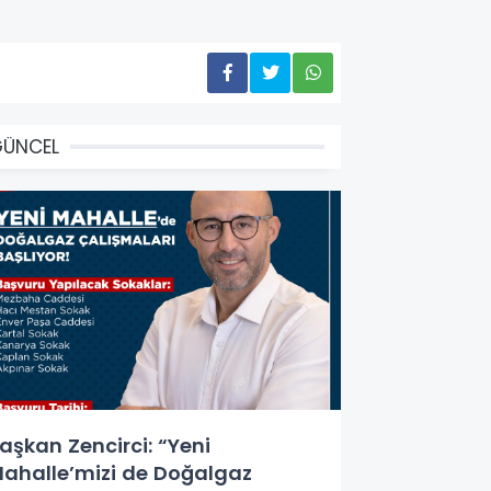
GÜNCEL
aşkan Zencirci: “Yeni
ahalle’mizi de Doğalgaz