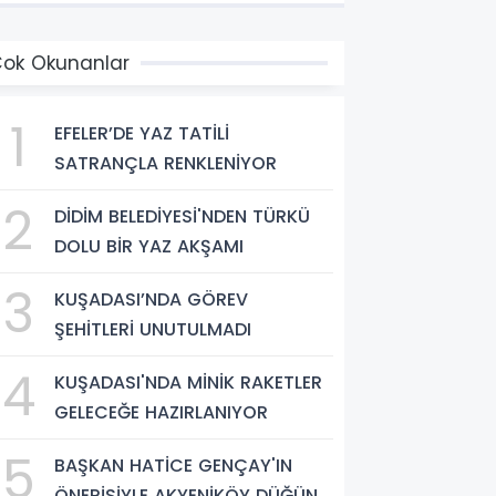
ok Okunanlar
1
EFELER’DE YAZ TATİLİ
SATRANÇLA RENKLENİYOR
2
DİDİM BELEDİYESİ'NDEN TÜRKÜ
DOLU BİR YAZ AKŞAMI
3
KUŞADASI’NDA GÖREV
ŞEHİTLERİ UNUTULMADI
4
KUŞADASI'NDA MİNİK RAKETLER
GELECEĞE HAZIRLANIYOR
5
BAŞKAN HATİCE GENÇAY'IN
ÖNERİSİYLE AKYENİKÖY DÜĞÜN