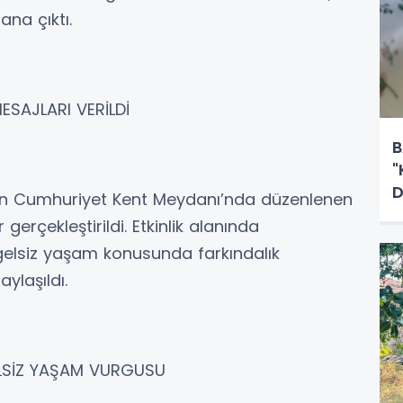
ana çıktı.
ESAJLARI VERİLDİ
B
"
D
dan Cumhuriyet Kent Meydanı’nda düzenlenen
r gerçekleştirildi. Etkinlik alanında
gelsiz yaşam konusunda farkındalık
ylaşıldı.
LSİZ YAŞAM VURGUSU