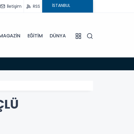
İletişim
RSS
MAGAZİN
EĞİTİM
DÜNYA
18:54
BAŞKA
ÇLÜ