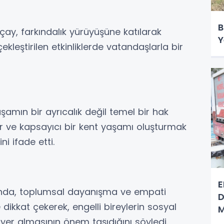
B
ay, farkındalık yürüyüşüne katılarak
Y
leştirilen etkinliklerde vatandaşlarla bir
amın bir ayrıcalık değil temel bir hak
lir ve kapsayıcı bir kent yaşamı oluşturmak
 ifade etti.
E
nda, toplumsal dayanışma ve empati
D
ikkat çekerek, engelli bireylerin sosyal
M
yer almasının önem taşıdığını söyledi.