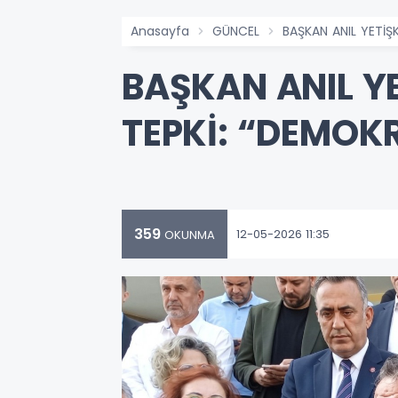
Anasayfa
GÜNCEL
BAŞKAN ANIL YETİŞ
BAŞKAN ANIL Y
TEPKİ: “DEMOK
359
12-05-2026 11:35
OKUNMA