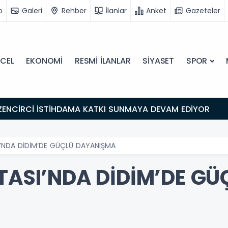
o
Galeri
Rehber
İlanlar
Anket
Gazeteler
CEL
EKONOMİ
RESMİ İLANLAR
SİYASET
SPOR
ZENCİRCİ İSTİHDAMA KATKI SUNMAYA DEVAM EDİYOR
I’NDA DİDİM’DE GÜÇLÜ DAYANIŞMA
TASI’NDA DİDİM’DE GÜ