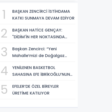
1
BAŞKAN ZENCİRCİ İSTİHDAMA
KATKI SUNMAYA DEVAM EDİYOR
2
BAŞKAN HATİCE GENÇAY:
"DİDİM'İN HER NOKTASINDA
GECE GÜNDÜZ SAHADAYIZ"
3
Başkan Zencirci: “Yeni
Mahalle’mizi de Doğalgaz
Konforuyla Buluşturuyoruz”
4
YENİLENEN BASKETBOL
SAHASINA EFE İBRİKOĞLU’NUN
ADI VERİLDİ
5
EFELER’DE ÖZEL BİREYLER
ÜRETİME KATILIYOR