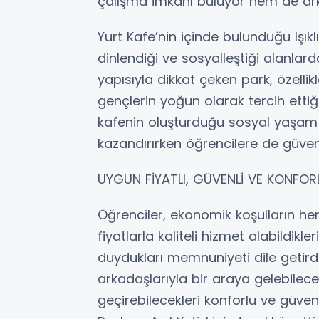
çalışma imkânı buluyor hem de arkad
Yurt Kafe’nin içinde bulunduğu Işıkl
dinlendiği ve sosyalleştiği alanlard
yapısıyla dikkat çeken park, özelli
gençlerin yoğun olarak tercih ettiğ
kafenin oluşturduğu sosyal yaşam al
kazandırırken öğrencilere de güven
UYGUN FİYATLI, GÜVENLİ VE KONFORL
Öğrenciler, ekonomik koşulların h
fiyatlarla kaliteli hizmet alabildi
duydukları memnuniyeti dile getirdi.
arkadaşlarıyla bir araya gelebilece
geçirebilecekleri konforlu ve güven