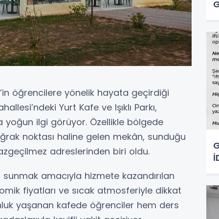
G
n’in öğrencilere yönelik hayata geçirdiği
hallesi’ndeki Yurt Kafe ve Işıklı Parkı,
 yoğun ilgi görüyor. Özellikle bölgede
 uğrak noktası haline gelen mekân, sunduğu
G
azgeçilmez adreslerinden biri oldu.
İ
ı sunmak amacıyla hizmete kazandırılan
omik fiyatları ve sıcak atmosferiyle dikkat
nluk yaşanan kafede öğrenciler hem ders