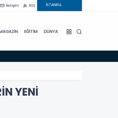
İletişim
RSS
MAGAZİN
EĞİTİM
DÜNYA
15:45
EFELE
İN YENİ