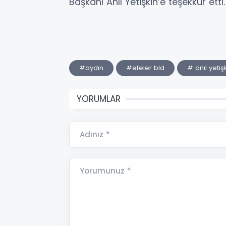
Başkanı Anıl Yetişkin’e teşekkür etti
#aydın
#efeler bld
# anıl yetiş
YORUMLAR
Adınız *
Yorumunuz *