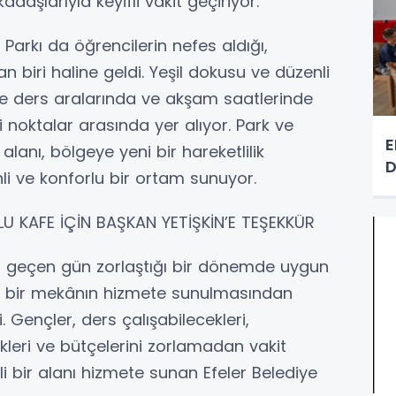
aşlarıyla keyifli vakit geçiriyor.
ı Parkı da öğrencilerin nefes aldığı,
an biri haline geldi. Yeşil dokusu ve düzenli
kle ders aralarında ve akşam saatlerinde
i noktalar arasında yer alıyor. Park ve
E
anı, bölgeye yeni bir hareketlilik
D
li ve konforlu bir ortam sunuyor.
U KAFE İÇİN BAŞKAN YETİŞKİN’E TEŞEKKÜR
er geçen gün zorlaştığı bir dönemde uygun
kleri bir mekânın hizmete sunulmasından
 Gençler, ders çalışabilecekleri,
kleri ve bütçelerini zorlamadan vakit
li bir alanı hizmete sunan Efeler Belediye