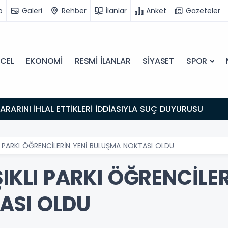
o
Galeri
Rehber
İlanlar
Anket
Gazeteler
CEL
EKONOMİ
RESMİ İLANLAR
SİYASET
SPOR
 KARARINI İHLAL ETTİKLERİ İDDİASIYLA SUÇ DUYURUSU
LI PARKI ÖĞRENCİLERİN YENİ BULUŞMA NOKTASI OLDU
ŞIKLI PARKI ÖĞRENCİLER
ASI OLDU