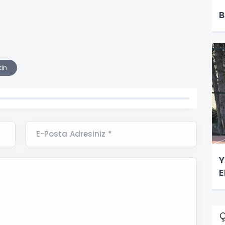
.
B
kin
E-Posta Adresiniz *
Y
E
Ç