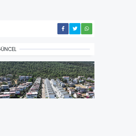
GÜNCEL
İDİM BELEDİYESİ AKBÜK'TE YOL