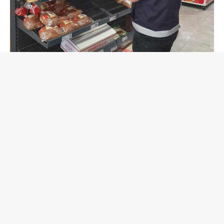
Germencik Belediyesi Zabıta Müdürlüğü ekipleri,
yaklaşan Kurban Bayramı öncesinde ilçede faaliyet
gösteren zincir marketlerde kapsamlı denetim
gerçekleştirdi. Vatandaşların güvenli, sağlıklı ve huzurlu
bir şekilde alışveriş yapabilmesi amacıyla yapılan
kontrollerde birçok başlık titizlikle incelendi. Germencik
Belediye Başkanı Burak Zencirci denetimlerin aralıksız
sürdüğünü özellikle gıda güvenliği ve halk sağlığını