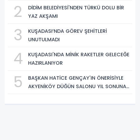
2
DİDİM BELEDİYESİ'NDEN TÜRKÜ DOLU BİR
YAZ AKŞAMI
3
KUŞADASI’NDA GÖREV ŞEHİTLERİ
UNUTULMADI
4
KUŞADASI'NDA MİNİK RAKETLER GELECEĞE
HAZIRLANIYOR
5
BAŞKAN HATİCE GENÇAY'IN ÖNERİSİYLE
AKYENİKÖY DÜĞÜN SALONU YIL SONUNA
KADAR ÜCRETSİZ