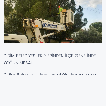
DİDİM BELEDİYESİ EKİPLERİNDEN İLÇE GENELİNDE
YOĞUN MESAİ
Didim Belediyesi, kent estetiğini korumak ve
halkın daha yeşil, daha yaşanabilir alanlarda
vakit geçirebilmesini sağlamak amacıyla park
ve yeşil alanlarda bakım, onarım ve
düzenleme çalışmalarını aralıksız sürdürüyor.