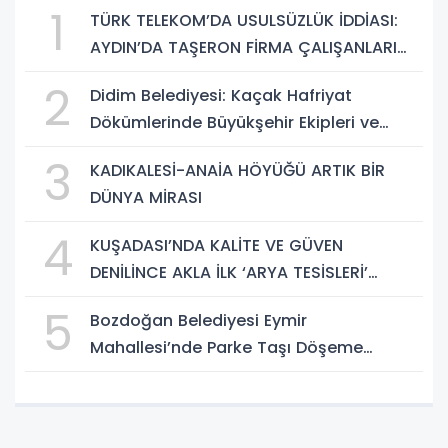
1
TÜRK TELEKOM’DA USULSÜZLÜK İDDİASI:
AYDIN’DA TAŞERON FİRMA ÇALIŞANLARI
HAKLARINI ARIYOR
2
Didim Belediyesi: Kaçak Hafriyat
Dökümlerinde Büyükşehir Ekipleri ve
Taşeron Firmalar Tespit Edildi
3
KADIKALESİ-ANAİA HÖYÜĞÜ ARTIK BİR
DÜNYA MİRASI
4
KUŞADASI’NDA KALİTE VE GÜVEN
DENİLİNCE AKLA İLK ‘ARYA TESİSLERİ’
GELİYOR
5
Bozdoğan Belediyesi Eymir
Mahallesi’nde Parke Taşı Döşeme
Çalışması Tamamlandı