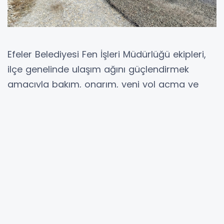
Efeler Belediyesi Fen İşleri Müdürlüğü ekipleri,
ilçe genelinde ulaşım ağını güçlendirmek
amacıyla bakım, onarım, yeni yol açma ve
asfaltlama çalışmalarına hız kesmeden
devam ediyor.
Hem şehir merkezinde hem de kırsal
mahallelerde yürütülen kapsamlı çalışmalar,
vatandaşların günlük yaşamını kolaylaştırırken,
ulaşımda konfor ve güvenliği de her geçen
gün artırıyor.