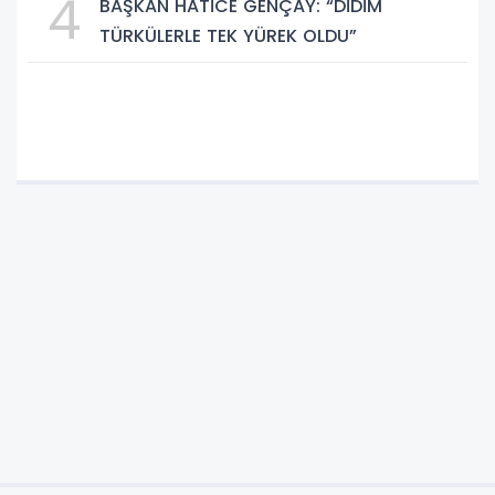
4
BAŞKAN HATİCE GENÇAY: “DİDİM
TÜRKÜLERLE TEK YÜREK OLDU”