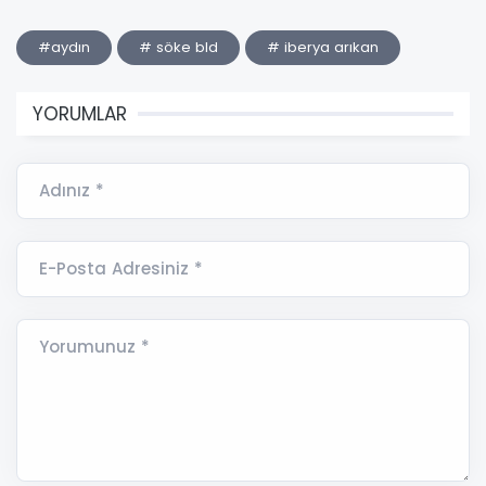
#aydın
# söke bld
# iberya arıkan
YORUMLAR
Adınız *
E-Posta Adresiniz *
Yorumunuz *