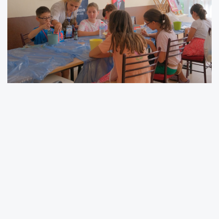
Aydın Büyükşehir Belediyesi’nin yaz kursları
kapsamında düzenlediği sanatsal tasarım
eğitimleri, çocukların hayal güçlerini ve
yaratıcılıklarını geliştiren renkli bir öğrenme
alanı sunuyor. Çizimden grafik tasarıma ve el
sanatlarına uzanan geniş içerikteki eğitimler,
miniklerin sanatla buluşmasını sağlıyor.