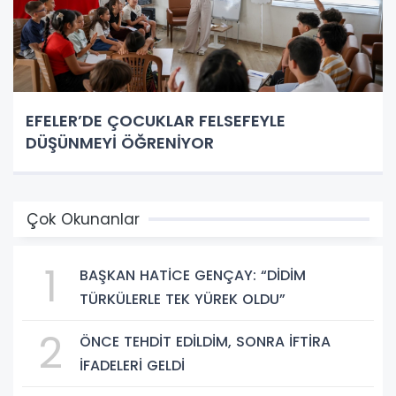
EFELER’DE ÇOCUKLAR FELSEFEYLE
DÜŞÜNMEYİ ÖĞRENİYOR
Çok Okunanlar
1
BAŞKAN HATİCE GENÇAY: “DİDİM
TÜRKÜLERLE TEK YÜREK OLDU”
2
ÖNCE TEHDİT EDİLDİM, SONRA İFTİRA
İFADELERİ GELDİ