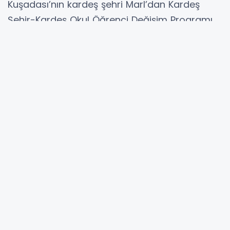
Kuşadası’nın kardeş şehri Marl’dan Kardeş
Şehir-Kardeş Okul Öğrenci Değişim Programı
kapsamında yürütülen Gençlik Köprüsü projesi
ile kente gelen ortaokul öğrencileri, tarihi ve
kültürel rotaları ziyaret etti. Kuşadası’nı çok
beğendiklerini belirten Alman öğrenciler,
ülkelerine güzel anılarla döneceklerini söyledi.
Kuşadası’nın Almanya’daki kardeş şehri
Marl’dan gelen öğrenciler ve onları kentte
ağırlayan Özel Ü. Naci Akdoğan öğrencileri,
Kuşadası’nın tarihi ve kültürel rotalarını ziyaret
etti. Gezi rotalarına KUAKMER’den başlayan
grup, Çalıkuşu Kültür Evi, Mineral ve Fosil