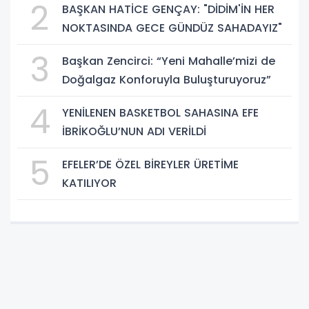
2
BAŞKAN HATİCE GENÇAY: "DİDİM'İN HER
NOKTASINDA GECE GÜNDÜZ SAHADAYIZ"
3
Başkan Zencirci: “Yeni Mahalle’mizi de
Doğalgaz Konforuyla Buluşturuyoruz”
4
YENİLENEN BASKETBOL SAHASINA EFE
İBRİKOĞLU’NUN ADI VERİLDİ
5
EFELER’DE ÖZEL BİREYLER ÜRETİME
KATILIYOR