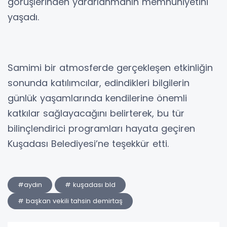
görüşlerinden yararlanmanın memnuniyetini
yaşadı.
Samimi bir atmosferde gerçekleşen etkinliğin
sonunda katılımcılar, edindikleri bilgilerin
günlük yaşamlarında kendilerine önemli
katkılar sağlayacağını belirterek, bu tür
bilinçlendirici programları hayata geçiren
Kuşadası Belediyesi’ne teşekkür etti.
#aydın
# kuşadası bld
# başkan vekili tahsin demirtaş