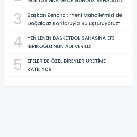
NOKTASINDA GECE GÜNDÜZ SAHADAYIZ"
3
Başkan Zencirci: “Yeni Mahalle’mizi de
Doğalgaz Konforuyla Buluşturuyoruz”
4
YENİLENEN BASKETBOL SAHASINA EFE
İBRİKOĞLU’NUN ADI VERİLDİ
5
EFELER’DE ÖZEL BİREYLER ÜRETİME
KATILIYOR