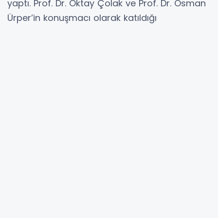
yaptı. Prof. Dr. Oktay Çolak ve Prof. Dr. Osman
Ürper’in konuşmacı olarak katıldığı
programda, fotoğraf sanatı farklı yönleriyle
mercek altına alındı.
Kuşadası’nı sanatın usta isimleriyle buluşturan
Ada Modern Sanat Galerisi, düzenlediği
söyleşilerle de kent sakinlerinin kültürel
yaşamına önemli katkılar sunuyor. Bu
kapsamda Ada Modern Sanat Galerisi
‘Fotoğraf Sanatı Üzerine İki Söyleşi’ isimli
etkinliğe ev sahipliği yaptı. Kuşadası Belediyesi,
Kuşadası Altın Güvercin Kültür Sanat ve
Tanıtım Vakfı (KUSAV) ile Kuşadası Fotoğraf
ve Sinema Sanatı Derneği ( KUFSAD)
işbirliğinde gerçekleştirilen etkinlik yoğun ilgi