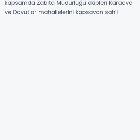
kapsamda Zabıta Müdürlüğü ekipleri Karaova
ve Davutlar mahallelerini kapsayan sahil
bandında yaptığı kontrollerde, ‘Kıyı Kanunu’na’
aykırı olarak faaliyet gösteren iki işletmeyi
mühürledi.
Kuşadası Belediyesi, halkın ortak malı olan
deniz kıyılarında kaçak yapılaşmaya göz
açtırmıyor. Bu kapsamda Zabıta Müdürlüğü
ekipleri tarafından Karaova ve Davutlar
mahalleleri sahil bandında denetim yapıldı.
Motorize ekiplerin de katıldığı denetimde, 3621
sayılı Kıyı Kanunu’na aykırı hareket ederek plajı
işgal eden 2 işletme mühürlenip faaliyetine
son verildi.