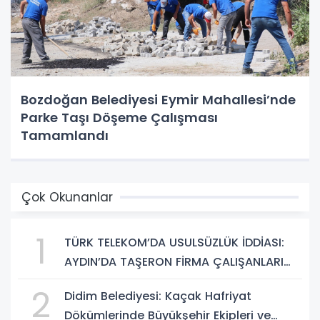
Bozdoğan Belediyesi Eymir Mahallesi’nde
Parke Taşı Döşeme Çalışması
Tamamlandı
Çok Okunanlar
1
TÜRK TELEKOM’DA USULSÜZLÜK İDDİASI:
AYDIN’DA TAŞERON FİRMA ÇALIŞANLARI
HAKLARINI ARIYOR
2
Didim Belediyesi: Kaçak Hafriyat
Dökümlerinde Büyükşehir Ekipleri ve