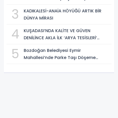
Taşeron Firmalar Tespit Edildi
3
KADIKALESİ-ANAİA HÖYÜĞÜ ARTIK BİR
DÜNYA MİRASI
4
KUŞADASI’NDA KALİTE VE GÜVEN
DENİLİNCE AKLA İLK ‘ARYA TESİSLERİ’
GELİYOR
5
Bozdoğan Belediyesi Eymir
Mahallesi’nde Parke Taşı Döşeme
Çalışması Tamamlandı