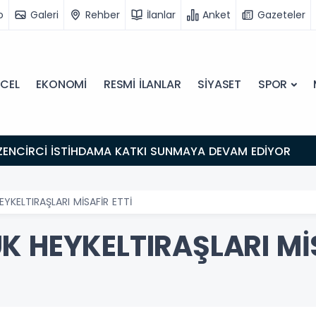
o
Galeri
Rehber
İlanlar
Anket
Gazeteler
CEL
EKONOMİ
RESMİ İLANLAR
SİYASET
SPOR
ZENCİRCİ İSTİHDAMA KATKI SUNMAYA DEVAM EDİYOR
YKELTIRAŞLARI MİSAFİR ETTİ
 HEYKELTIRAŞLARI MİS