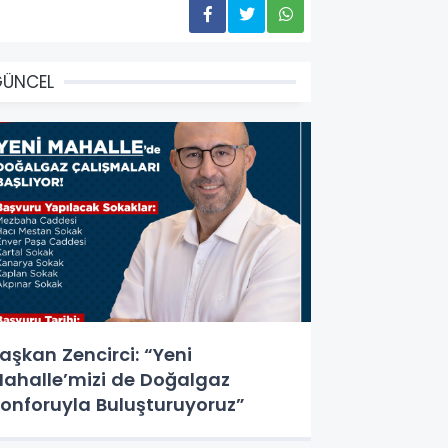
GÜNCEL
aşkan Zencirci: “Yeni
ahalle’mizi de Doğalgaz
onforuyla Buluşturuyoruz”