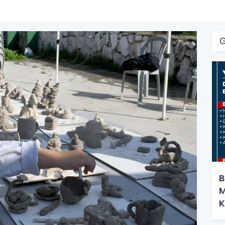
B
M
K