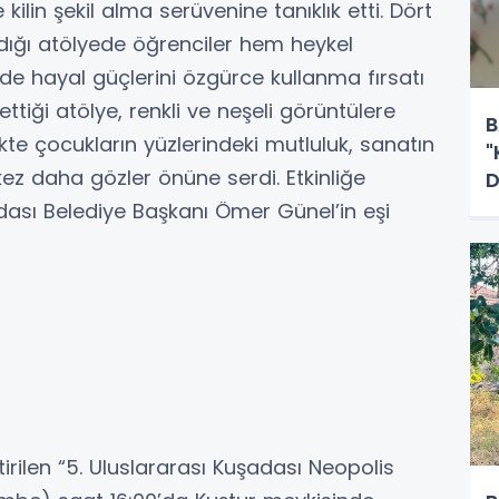
kilin şekil alma serüvenine tanıklık etti. Dört
dığı atölyede öğrenciler hem heykel
 de hayal güçlerini özgürce kullanma fırsatı
ettiği atölye, renkli ve neşeli görüntülere
B
te çocukların yüzlerindeki mutluluk, sanatın
"
ir kez daha gözler önüne serdi. Etkinliğe
D
adası Belediye Başkanı Ömer Günel’in eşi
irilen “5. Uluslararası Kuşadası Neopolis