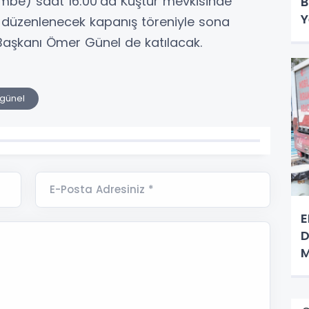
be) saat 16:00’da Kuştur mevkisinde
B
Y
 düzenlenecek kapanış töreniyle sona
Başkanı Ömer Günel de katılacak.
günel
E-Posta Adresiniz *
E
D
M