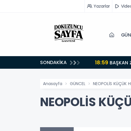
Yazarlar
Vide
GÜN
18:59
SONDAKİKA
turuyoruz”
BAŞKAN 
Anasayfa
GÜNCEL
NEOPOLİS KÜÇÜK HE
NEOPOLİS KÜÇÜK