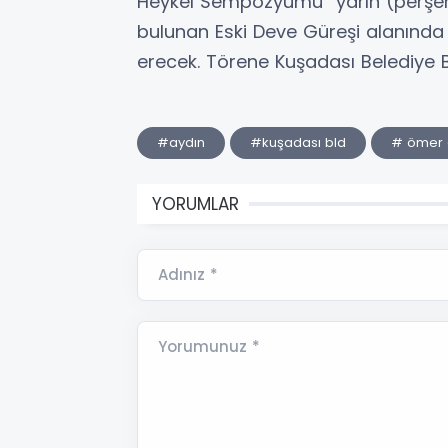
Heykel Sempozyumu” yarın (perşem
bulunan Eski Deve Güreşi alanında
erecek. Törene Kuşadası Belediye 
#aydın
#kuşadası bld
# ömer 
YORUMLAR
Adınız *
Yorumunuz *