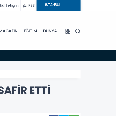
İletişim
RSS
MAGAZİN
EĞİTİM
DÜNYA
18:54
BAŞKA
AFİR ETTİ