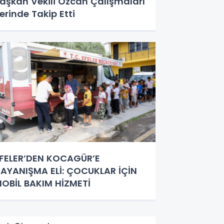
aşkan Vekili Özcan Çalışmaları
erinde Takip Etti
FELER’DEN KOCAGÜR’E
AYANIŞMA ELİ: ÇOCUKLAR İÇİN
OBİL BAKIM HİZMETİ