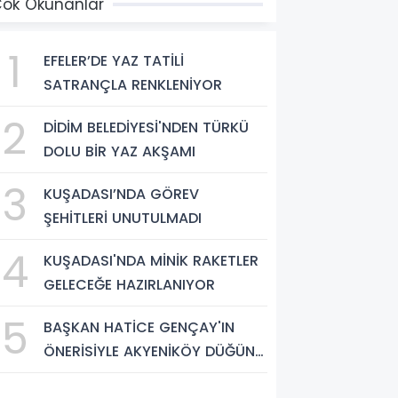
ok Okunanlar
1
EFELER’DE YAZ TATİLİ
SATRANÇLA RENKLENİYOR
2
DİDİM BELEDİYESİ'NDEN TÜRKÜ
DOLU BİR YAZ AKŞAMI
3
KUŞADASI’NDA GÖREV
ŞEHİTLERİ UNUTULMADI
4
KUŞADASI'NDA MİNİK RAKETLER
GELECEĞE HAZIRLANIYOR
5
BAŞKAN HATİCE GENÇAY'IN
ÖNERİSİYLE AKYENİKÖY DÜĞÜN
SALONU YIL SONUNA KADAR