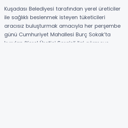
Kuşadası Belediyesi tarafından yerel üreticiler
ile sağlıklı beslenmek isteyen tüketicileri
aracısız buluşturmak amacıyla her perşembe
günü Cumhuriyet Mahallesi Burç Sokak’ta
kurulan ‘Yerel Üretici Sergisi’ ilgi görmeye
devam ediyor.
Kuşadası Belediyesi tarafından 2019 yılında
açıldığı ilk günden bu yana uygun fiyata doğal
ve sağlıklı ürünlerin satıldığı adres olan yerel
üretici sergisinin tezgâhlarını mevsimlik sebze
ve meyveler süslüyor. Kuşadası’nın kırsal
mahalleleri olan Kirazlı, Caferli, Çınar ve