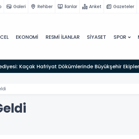
o
Galeri
Rehber
İlanlar
Anket
Gazeteler
CEL
EKONOMİ
RESMİ İLANLAR
SİYASET
SPOR
ediyesi: Kaçak Hafriyat Dökümlerinde Büyükşehir Ekipleri
ldi
eldi