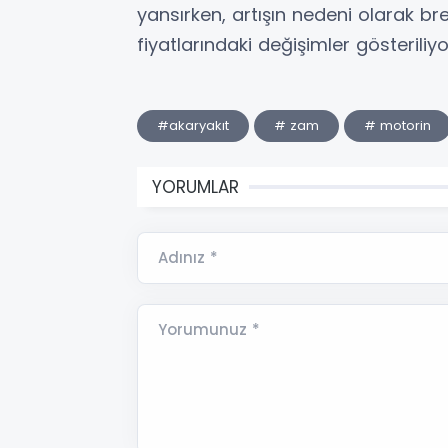
yansırken, artışın nedeni olarak bre
fiyatlarındaki değişimler gösteriliyo
#akaryakıt
# zam
# motorin
YORUMLAR
Adınız *
Yorumunuz *