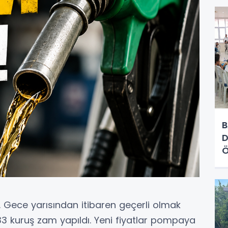
B
D
Ö
H
r. Gece yarısından itibaren geçerli olmak
a 33 kuruş zam yapıldı. Yeni fiyatlar pompaya