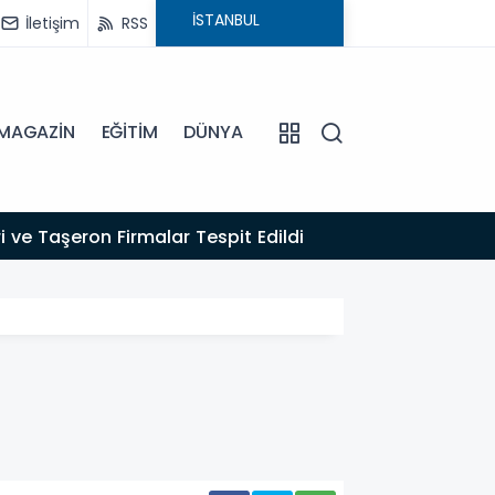
İletişim
RSS
MAGAZİN
EĞİTİM
DÜNYA
16:22
 ve Taşeron Firmalar Tespit Edildi
EFELER