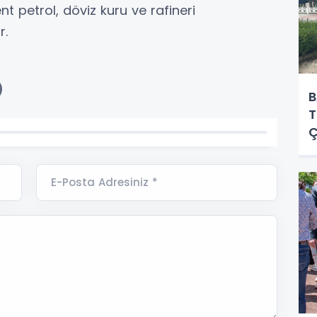
nt petrol, döviz kuru ve rafineri
r.
B
T
Ç
E-Posta Adresiniz *