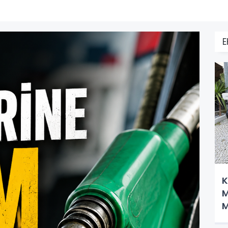
K
M
M