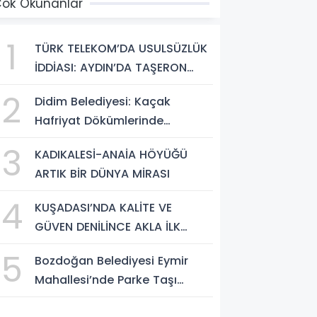
ok Okunanlar
1
TÜRK TELEKOM’DA USULSÜZLÜK
İDDİASI: AYDIN’DA TAŞERON
FİRMA ÇALIŞANLARI HAKLARINI
2
Didim Belediyesi: Kaçak
ARIYOR
Hafriyat Dökümlerinde
Büyükşehir Ekipleri ve Taşeron
3
KADIKALESİ-ANAİA HÖYÜĞÜ
Firmalar Tespit Edildi
ARTIK BİR DÜNYA MİRASI
4
KUŞADASI’NDA KALİTE VE
GÜVEN DENİLİNCE AKLA İLK
‘ARYA TESİSLERİ’ GELİYOR
5
Bozdoğan Belediyesi Eymir
Mahallesi’nde Parke Taşı
Döşeme Çalışması