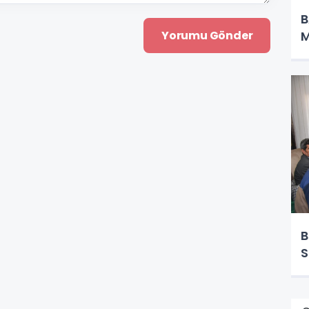
B
M
B
S