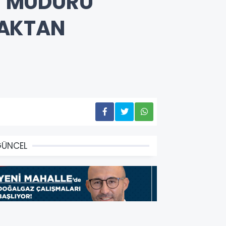
Rİ MÜDÜRÜ
ICAKTAN
GÜNCEL