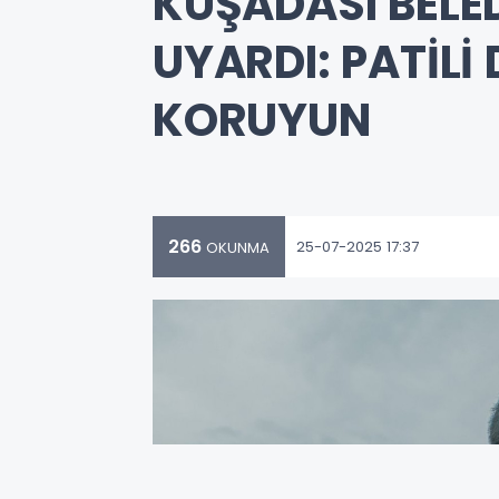
KUŞADASI BELED
UYARDI: PATİLİ
KORUYUN
266
25-07-2025 17:37
OKUNMA