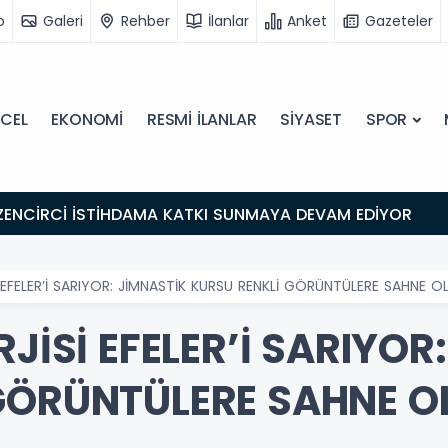
o
Galeri
Rehber
İlanlar
Anket
Gazeteler
CEL
EKONOMİ
RESMİ İLANLAR
SİYASET
SPOR
ZENCİRCİ İSTİHDAMA KATKI SUNMAYA DEVAM EDİYOR
Sİ EFELER’İ SARIYOR: JİMNASTİK KURSU RENKLİ GÖRÜNTÜLERE SAHNE 
RJİSİ EFELER’İ SARIYOR
GÖRÜNTÜLERE SAHNE 