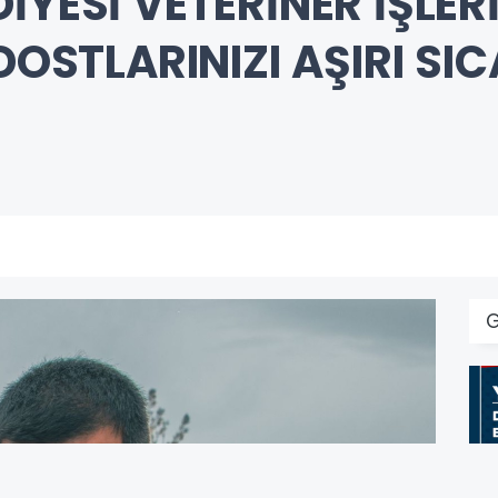
İYESİ VETERİNER İŞLE
 DOSTLARINIZI AŞIRI S