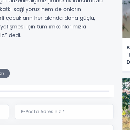
için düzenlediğimiz jimnastik kursumuzla
 katkı sağlıyoruz hem de onların
erli çocukların her alanda daha güçlü,
 yetişmesi için tüm imkanlarımızla
.” dedi.
B
"
D
kin
E-Posta Adresiniz *