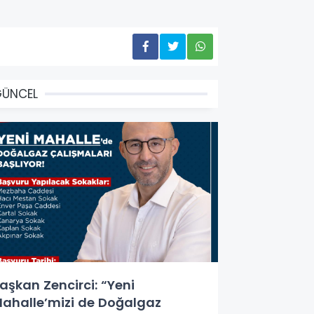
GÜNCEL
aşkan Zencirci: “Yeni
ahalle’mizi de Doğalgaz