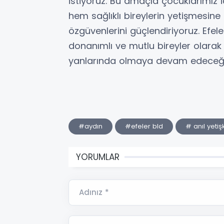
istiyoruz. Bu amaçla çocuklarımız 
hem sağlıklı bireylerin yetişmesine
özgüvenlerini güçlendiriyoruz. Efel
donanımlı ve mutlu bireyler olarak
yanlarında olmaya devam edeceğiz
#aydın
#efeler bld
# anıl yetiş
YORUMLAR
Adınız *