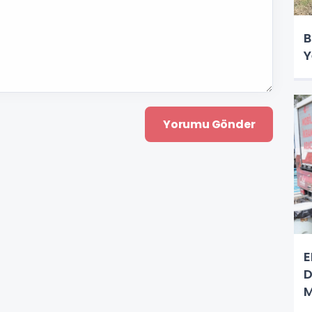
B
Y
E
D
M