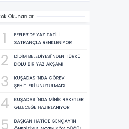
ok Okunanlar
1
EFELER’DE YAZ TATİLİ
SATRANÇLA RENKLENİYOR
2
DİDİM BELEDİYESİ'NDEN TÜRKÜ
DOLU BİR YAZ AKŞAMI
3
KUŞADASI’NDA GÖREV
ŞEHİTLERİ UNUTULMADI
4
KUŞADASI'NDA MİNİK RAKETLER
GELECEĞE HAZIRLANIYOR
5
BAŞKAN HATİCE GENÇAY'IN
ÖNERİSİYLE AKYENİKÖY DÜĞÜN