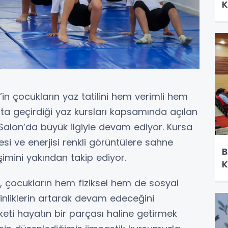
K
n’in çocukların yaz tatilini hem verimli hem
ta geçirdiği yaz kursları kapsamında açılan
 Salon’da büyük ilgiyle devam ediyor. Kursa
esi ve enerjisi renkli görüntülere sahne
B
işimini yakından takip ediyor.
K
in, çocukların hem fiziksel hem de sosyal
kinliklerin artarak devam edeceğini
eketi hayatın bir parçası haline getirmek