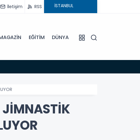
İletişim
RSS
MAGAZİN
EĞİTİM
DÜNYA
18:54
BAŞKA
OLUYOR
: JİMNASTİK
OLUYOR