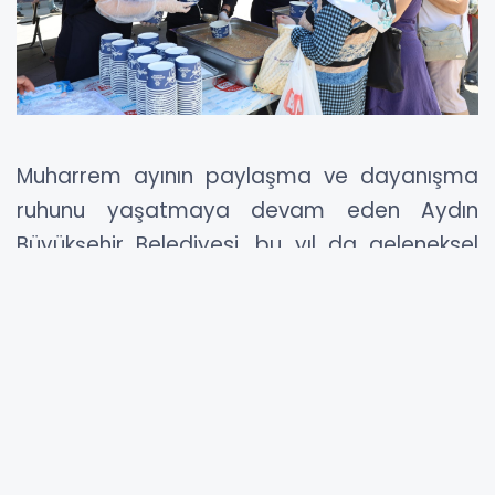
Muharrem ayının paylaşma ve dayanışma
ruhunu yaşatmaya devam eden Aydın
Büyükşehir Belediyesi, bu yıl da geleneksel
aşure ikramını sürdürdü. Efeler, Söke ve
Nazilli’de kurulan stantlarda 6 bin 500 kişiye
aşure dağıtıldı. Aydın Büyükşehir Belediye
Başkanı Özlem Çerçioğlu, Muharrem ayının
bolluk, bereket, dostluk ve huzur getirmesini
temenni etti.