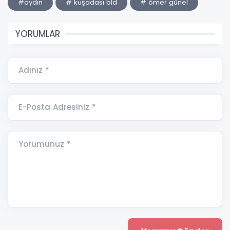
#aydın
# kuşadası bld
# ömer günel
YORUMLAR
Adınız *
E-Posta Adresiniz *
Yorumunuz *