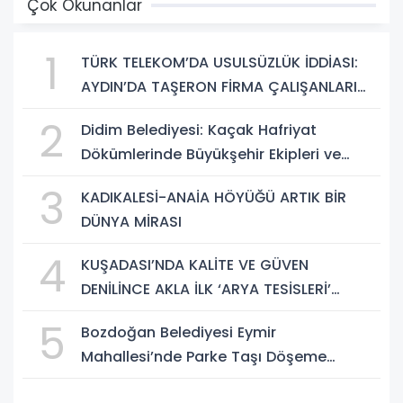
Çok Okunanlar
1
TÜRK TELEKOM’DA USULSÜZLÜK İDDİASI:
AYDIN’DA TAŞERON FİRMA ÇALIŞANLARI
HAKLARINI ARIYOR
2
Didim Belediyesi: Kaçak Hafriyat
Dökümlerinde Büyükşehir Ekipleri ve
Taşeron Firmalar Tespit Edildi
3
KADIKALESİ-ANAİA HÖYÜĞÜ ARTIK BİR
DÜNYA MİRASI
4
KUŞADASI’NDA KALİTE VE GÜVEN
DENİLİNCE AKLA İLK ‘ARYA TESİSLERİ’
GELİYOR
5
Bozdoğan Belediyesi Eymir
Mahallesi’nde Parke Taşı Döşeme
Çalışması Tamamlandı