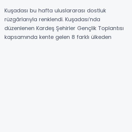
Kuşadası bu hafta uluslararası dostluk
rüzgârlarıyla renklendi. Kuşadası’nda
düzenlenen Kardeş Şehirler Gençlik Toplantısı
kapsamında kente gelen 8 farklı ülkeden
belediye başkanı ve delegasyon üyeleri kentin
köklü tarihini ve zengin kültürel mirasını
yakından tanıdı.
Kuşadası Belediyesi ev sahipliğinde
gerçekleşen kültür ve tarih turu, renkli anlara
sahne oldu. Çalıkuşu Kültür Evi’nde başlayan
gezi, sırasıyla Mineral ve Fosil Müzesi, Necati
Korkmaz Mikro Minyatür Sergi Alanı, Tarihi
Güvercinada Kalesi içinde bulunan Deniz
Ticaret Tarihi Müzesi rotasında devam etti.