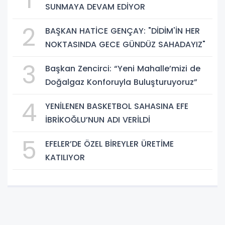
SUNMAYA DEVAM EDİYOR
2
BAŞKAN HATİCE GENÇAY: "DİDİM'İN HER
NOKTASINDA GECE GÜNDÜZ SAHADAYIZ"
3
Başkan Zencirci: “Yeni Mahalle’mizi de
Doğalgaz Konforuyla Buluşturuyoruz”
4
YENİLENEN BASKETBOL SAHASINA EFE
İBRİKOĞLU’NUN ADI VERİLDİ
5
EFELER’DE ÖZEL BİREYLER ÜRETİME
KATILIYOR