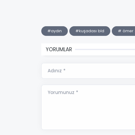
#aydın
#kuşadası bld
# ömer 
YORUMLAR
Adınız *
Yorumunuz *