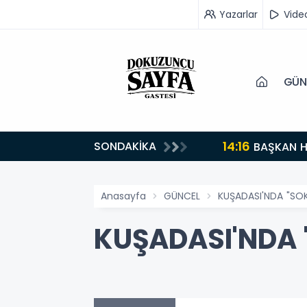
Yazarlar
Vide
GÜN
14:16
SONDAKİKA
BAŞKAN H
Anasayfa
GÜNCEL
KUŞADASI'NDA "SO
KUŞADASI'NDA