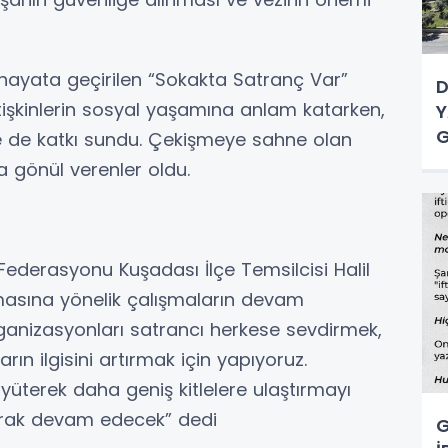
 hayata geçirilen “Sokakta Satranç Var”
D
tişkinlerin sosyal yaşamına anlam katarken,
Y
G
e de katkı sundu. Çekişmeye sahne olan
gönül verenler oldu.
Federasyonu Kuşadası İlçe Temsilcisi Halil
ılmasına yönelik çalışmaların devam
ganizasyonları satrancı herkese sevdirmek,
ın ilgisini artırmak için yapıyoruz.
üterek daha geniş kitlelere ulaştırmayı
rtarak devam edecek” dedi
G