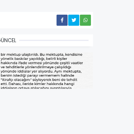
GÜNCEL
NCE TEHDİT EDİLDİM, SONRA
FTİRA İFADELERİ GELDİ