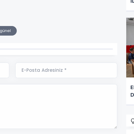
İ
günel
E-Posta Adresiniz *
E
D
Ç