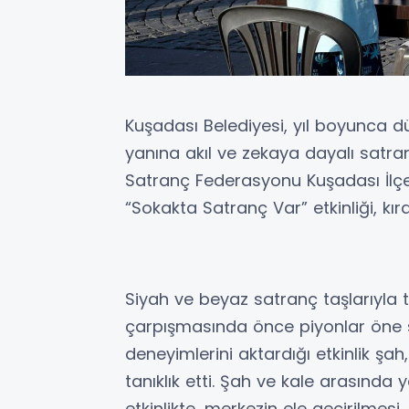
Kuşadası Belediyesi, yıl boyunca dü
yanına akıl ve zekaya dayalı satra
Satranç Federasyonu Kuşadası İlçe Te
“Sokakta Satranç Var” etkinliği, kı
Siyah ve beyaz satranç taşlarıyla 
çarpışmasında önce piyonlar öne s
deneyimlerini aktardığı etkinlik şah,
tanıklık etti. Şah ve kale arasında 
etkinlikte, merkezin ele geçirilmesi