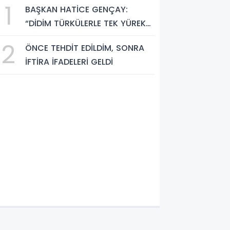
1
BAŞKAN HATİCE GENÇAY:
“DİDİM TÜRKÜLERLE TEK YÜREK
OLDU”
2
ÖNCE TEHDİT EDİLDİM, SONRA
İFTİRA İFADELERİ GELDİ