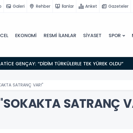
o
Galeri
Rehber
İlanlar
Anket
Gazeteler
CEL
EKONOMİ
RESMİ İLANLAR
SİYASET
SPOR
ATİCE GENÇAY: “DİDİM TÜRKÜLERLE TEK YÜREK OLDU”
KAKTA SATRANÇ VAR!"
 "SOKAKTA SATRANÇ V