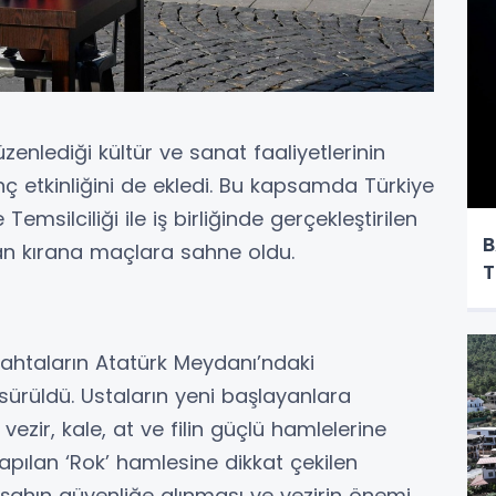
zenlediği kültür ve sanat faaliyetlerinin
nç etkinliğini de ekledi. Bu kapsamda Türkiye
msilciliği ile iş birliğinde gerçekleştirilen
B
ran kırana maçlara sahne oldu.
T
tahtaların Atatürk Meydanı’ndaki
ürüldü. Ustaların yeni başlayanlara
 vezir, kale, at ve filin güçlü hamlelerine
yapılan ‘Rok’ hamlesine dikkat çekilen
, şahın güvenliğe alınması ve vezirin önemi