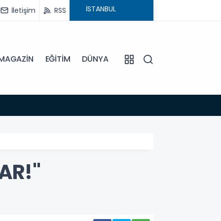
İletişim
RSS
MAGAZİN
EĞİTİM
DÜNYA
16:45
DİDİM
AR!"