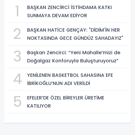
1
BAŞKAN ZENCİRCİ İSTİHDAMA KATKI
SUNMAYA DEVAM EDİYOR
2
BAŞKAN HATİCE GENÇAY: "DİDİM'İN HER
NOKTASINDA GECE GÜNDÜZ SAHADAYIZ"
3
Başkan Zencirci: “Yeni Mahalle’mizi de
Doğalgaz Konforuyla Buluşturuyoruz”
4
YENİLENEN BASKETBOL SAHASINA EFE
İBRİKOĞLU’NUN ADI VERİLDİ
5
EFELER’DE ÖZEL BİREYLER ÜRETİME
KATILIYOR