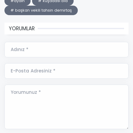
#aydın
# kuşadası bld
# başkan vekili tahsin demirtaş
YORUMLAR
Adınız *
E-Posta Adresiniz *
Yorumunuz *