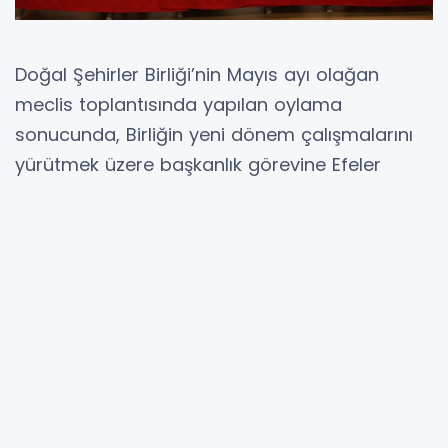
Doğal Şehirler Birliği’nin Mayıs ayı olağan
meclis toplantısında yapılan oylama
sonucunda, Birliğin yeni dönem çalışmalarını
yürütmek üzere başkanlık görevine Efeler
Belediye Başkanı Anıl Yetişkin seçildi.
Birliğin mevcut başkanı Kuşadası Belediye
Başkanı Ömer Günel’in tutuklanması nedeniyle
meclis üyeleri, sürdürülebilirlik ve doğaya
saygılı şehircilik vizyonunu devam ettirecek
ismi belirlemek için seçime gitti. Yapılan
oylama sonucunda üye belediyelerin
desteğini alan Anıl Yetişkin, Doğal Şehirler