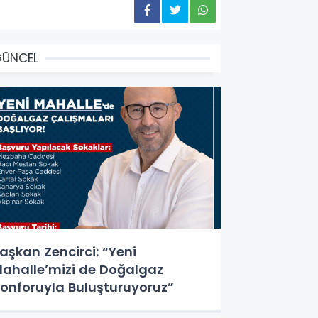
GÜNCEL
aşkan Zencirci: “Yeni
ahalle’mizi de Doğalgaz
onforuyla Buluşturuyoruz”