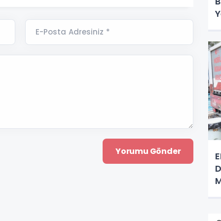
B
Y
E-Posta Adresiniz *
E
D
M