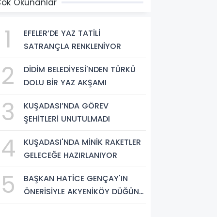
ok Okunanlar
1
EFELER’DE YAZ TATİLİ
SATRANÇLA RENKLENİYOR
2
DİDİM BELEDİYESİ'NDEN TÜRKÜ
DOLU BİR YAZ AKŞAMI
3
KUŞADASI’NDA GÖREV
ŞEHİTLERİ UNUTULMADI
4
KUŞADASI'NDA MİNİK RAKETLER
GELECEĞE HAZIRLANIYOR
5
BAŞKAN HATİCE GENÇAY'IN
ÖNERİSİYLE AKYENİKÖY DÜĞÜN
SALONU YIL SONUNA KADAR