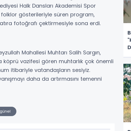
lediyesi Halk Dansları Akademisi Spor
folklor gösterileriyle süren program,
atıra fotoğrafı çektirmesiyle sona erdi.
B
"
D
zullah Mahallesi Muhtarı Salih Sargın,
a köprü vazifesi gören muhtarlık çok önemli
m itibariyle vatandaşların sesiyiz.
anışmayı daha da artırmasını temenni
günel