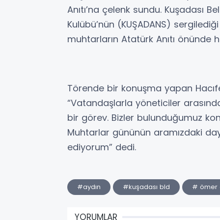
Anıtı’na çelenk sundu. Kuşadası Be
Kulübü’nün (KUŞADANS) sergilediği 
muhtarların Atatürk Anıtı önünde h
Törende bir konuşma yapan Hacıfey
“Vatandaşlarla yöneticiler arasınd
bir görev. Bizler bulunduğumuz konu
Muhtarlar gününün aramızdaki day
ediyorum” dedi.
#aydın
#kuşadası bld
# ömer 
YORUMLAR