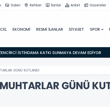
o
Galeri
Rehber
İlanlar
Anket
Gazeteler
CEL
EKONOMİ
RESMİ İLANLAR
SİYASET
SPOR
ZENCİRCİ İSTİHDAMA KATKI SUNMAYA DEVAM EDİYOR
TARLAR GÜNÜ KUTLANDI
 MUHTARLAR GÜNÜ KUT