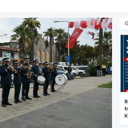
B
M
K