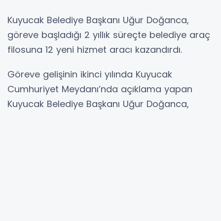
Kuyucak Belediye Başkanı Uğur Doğanca,
göreve başladığı 2 yıllık süreçte belediye araç
filosuna 12 yeni hizmet aracı kazandırdı.
Göreve gelişinin ikinci yılında Kuyucak
Cumhuriyet Meydanı’nda açıklama yapan
Kuyucak Belediye Başkanı Uğur Doğanca,
“Göreve gelişimizden bugüne kadar belediye
araç filomuzu 12 yeni hizmet aracıyla
güçlendirdik. Belediye araç filomuza 1 adet
ekskavatör, 1 adet kepçe, 1 adet kamyon, 1
adet kamyonet, 3 çöp kamyonu, 1 adet çöp
taksi, 2 adet binek araç, 1 adet minibüs ve 1
adet silindir kazandırdık. Araç filomuzu