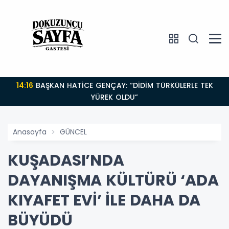
16:45
DİDİM BELEDİYESİ AKBÜK'TE YOL YAPIM
OLDU”
ÇALIŞMALARINI
Anasayfa
GÜNCEL
KUŞADASI’NDA
DAYANIŞMA KÜLTÜRÜ ‘ADA
KIYAFET EVİ’ İLE DAHA DA
BÜYÜDÜ