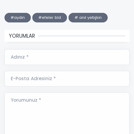
#aydın
#efeler bld
# anıl yetişkin
YORUMLAR
Adınız *
E-Posta Adresiniz *
Yorumunuz *