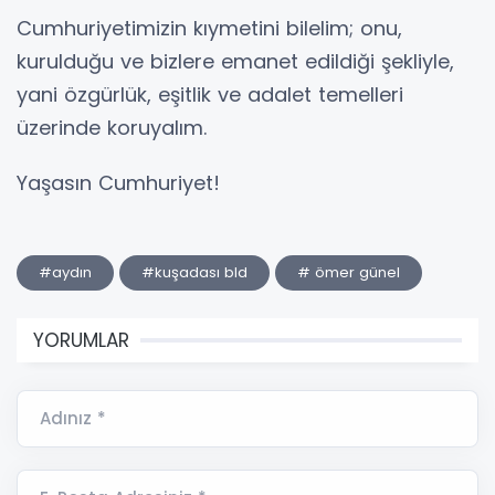
Cumhuriyetimizin kıymetini bilelim; onu,
kurulduğu ve bizlere emanet edildiği şekliyle,
yani özgürlük, eşitlik ve adalet temelleri
üzerinde koruyalım.
Yaşasın Cumhuriyet!
#aydın
#kuşadası bld
# ömer günel
YORUMLAR
Adınız *