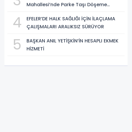
3
Mahallesi’nde Parke Taşı Döşeme
Çalışması Tamamlandı
4
EFELER’DE HALK SAĞLIĞI İÇİN İLAÇLAMA
ÇALIŞMALARI ARALIKSIZ SÜRÜYOR
5
BAŞKAN ANIL YETİŞKİN’İN HESAPLI EKMEK
HİZMETİ