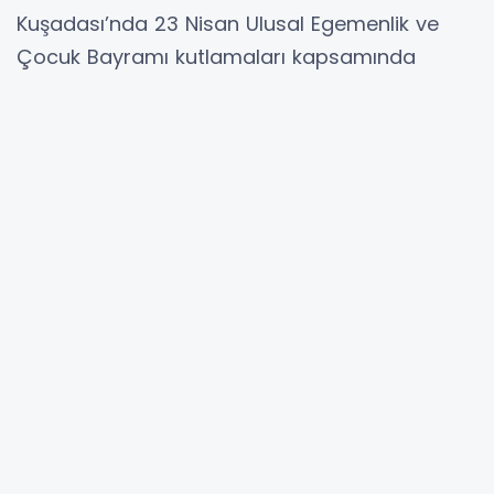
Kuşadası’nda 23 Nisan Ulusal Egemenlik ve
Çocuk Bayramı kutlamaları kapsamında
öğrencilerin hazırladığı “Fırçamda Bayram
Var” isimli resim sergisi İbramaki Sanat
Galerisinde açıldı.
Sabah saatlerinde Atatürk Anıtında
düzenlenen resmi törenin ardından protokol
üyeleri ve Kuşadalılar İbramakide bulunan
resim sergisinin açılışına katıldı. Açılışa,
Kuşadası Kaymakamı İbrahim Keklik, Kuşadası
Belediye Başkan Vekili Tahsin Demirtaş ve
kentte görev yapan idari amirler, siyasi parti