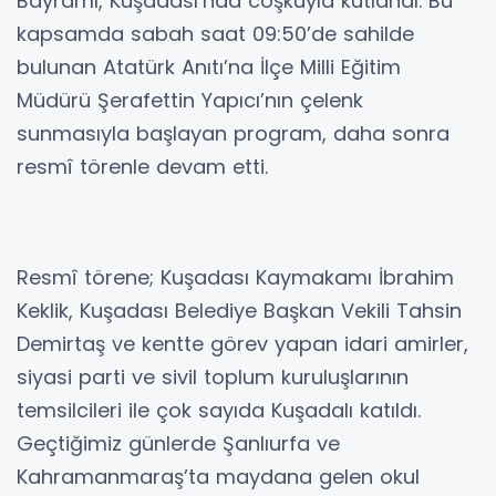
Bayramı, Kuşadası’nda coşkuyla kutlandı. Bu
kapsamda sabah saat 09:50’de sahilde
bulunan Atatürk Anıtı’na İlçe Milli Eğitim
Müdürü Şerafettin Yapıcı’nın çelenk
sunmasıyla başlayan program, daha sonra
resmî törenle devam etti.
Resmî törene; Kuşadası Kaymakamı İbrahim
Keklik, Kuşadası Belediye Başkan Vekili Tahsin
Demirtaş ve kentte görev yapan idari amirler,
siyasi parti ve sivil toplum kuruluşlarının
temsilcileri ile çok sayıda Kuşadalı katıldı.
Geçtiğimiz günlerde Şanlıurfa ve
Kahramanmaraş’ta maydana gelen okul