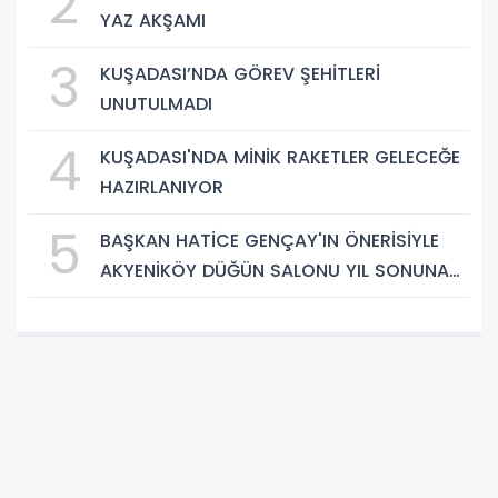
2
YAZ AKŞAMI
3
KUŞADASI’NDA GÖREV ŞEHİTLERİ
UNUTULMADI
4
KUŞADASI'NDA MİNİK RAKETLER GELECEĞE
HAZIRLANIYOR
5
BAŞKAN HATİCE GENÇAY'IN ÖNERİSİYLE
AKYENİKÖY DÜĞÜN SALONU YIL SONUNA
KADAR ÜCRETSİZ