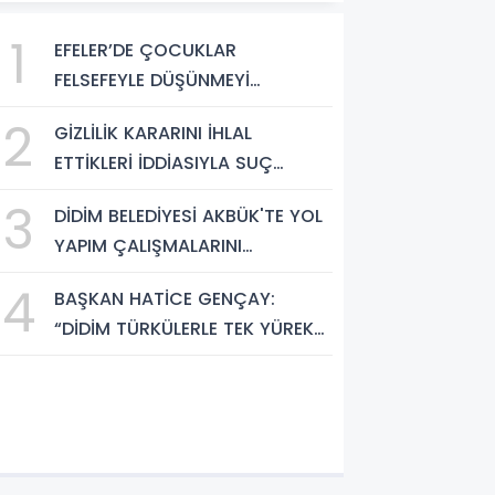
1
EFELER’DE ÇOCUKLAR
FELSEFEYLE DÜŞÜNMEYİ
ÖĞRENİYOR
2
GİZLİLİK KARARINI İHLAL
ETTİKLERİ İDDİASIYLA SUÇ
DUYURUSU
3
DİDİM BELEDİYESİ AKBÜK'TE YOL
YAPIM ÇALIŞMALARINI
GENİŞLETİYOR
4
BAŞKAN HATİCE GENÇAY:
“DİDİM TÜRKÜLERLE TEK YÜREK
OLDU”