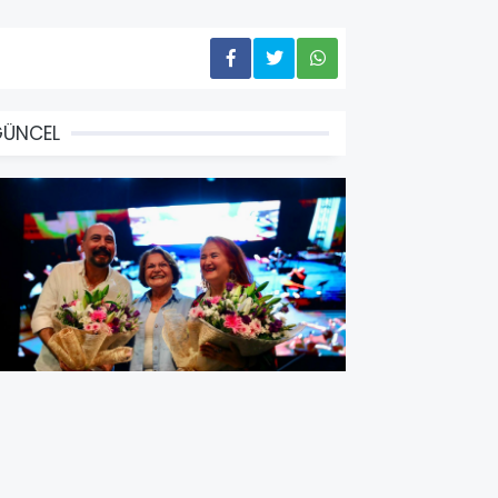
GÜNCEL
AŞKAN HATİCE GENÇAY: “DİDİM
ÜRKÜLERLE TEK YÜREK OLDU”