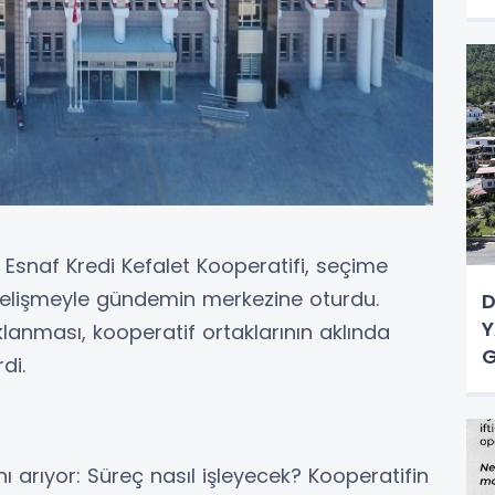
 Esnaf Kredi Kefalet Kooperatifi, seçime
 gelişmeyle gündemin merkezine oturdu.
D
Y
anması, kooperatif ortaklarının aklında
G
di.
ı arıyor: Süreç nasıl işleyecek? Kooperatifin