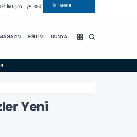
İletişim
RSS
MAGAZİN
EĞİTİM
DÜNYA
16:28
OR
GİZLİL
ler Yeni