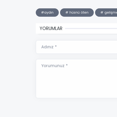
#aydın
# hüsnü öten
# gelişm
YORUMLAR
Adınız *
Yorumunuz *