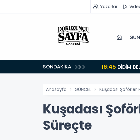
Yazarlar
Vide
GÜN
16:45
SONDAKİKA
DİDİM BE
Anasayfa
GÜNCEL
Kuşadası Şoförler 
Kuşadası Şoförl
Süreçte