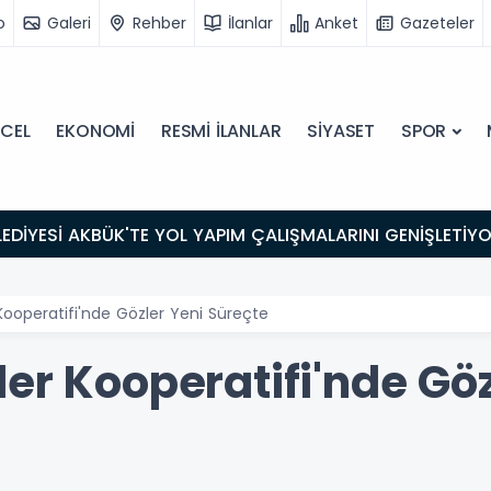
o
Galeri
Rehber
İlanlar
Anket
Gazeteler
CEL
EKONOMİ
RESMİ İLANLAR
SİYASET
SPOR
LEDİYESİ AKBÜK'TE YOL YAPIM ÇALIŞMALARINI GENİŞLETİY
Kooperatifi'nde Gözler Yeni Süreçte
er Kooperatifi'nde Göz