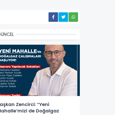
GÜNCEL
aşkan Zencirci: “Yeni
ahalle’mizi de Doğalgaz