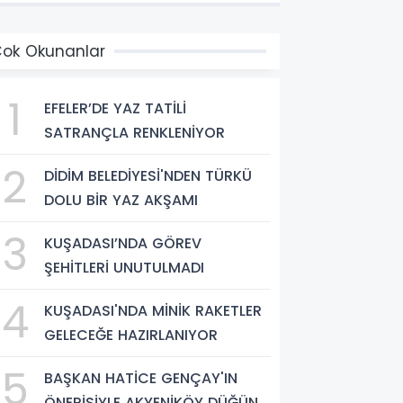
ok Okunanlar
1
EFELER’DE YAZ TATİLİ
SATRANÇLA RENKLENİYOR
2
DİDİM BELEDİYESİ'NDEN TÜRKÜ
DOLU BİR YAZ AKŞAMI
3
KUŞADASI’NDA GÖREV
ŞEHİTLERİ UNUTULMADI
4
KUŞADASI'NDA MİNİK RAKETLER
GELECEĞE HAZIRLANIYOR
5
BAŞKAN HATİCE GENÇAY'IN
ÖNERİSİYLE AKYENİKÖY DÜĞÜN