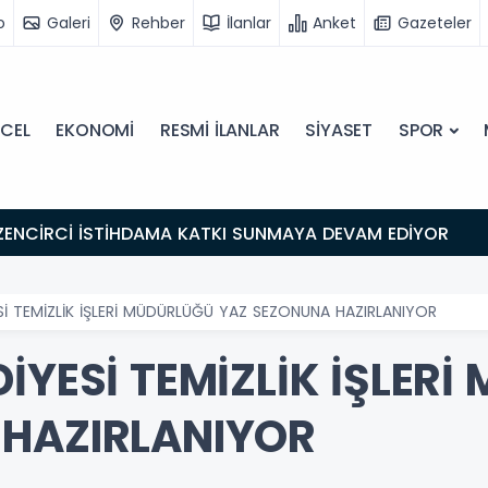
o
Galeri
Rehber
İlanlar
Anket
Gazeteler
CEL
EKONOMİ
RESMİ İLANLAR
SİYASET
SPOR
ZENCİRCİ İSTİHDAMA KATKI SUNMAYA DEVAM EDİYOR
Sİ TEMİZLİK İŞLERİ MÜDÜRLÜĞÜ YAZ SEZONUNA HAZIRLANIYOR
İYESİ TEMİZLİK İŞLER
 HAZIRLANIYOR