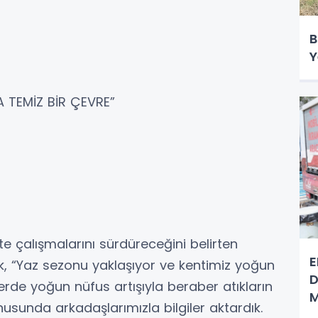
B
Y
 TEMİZ BİR ÇEVRE”
e çalışmalarını sürdüreceğini belirten
E
k, “Yaz sezonu yaklaşıyor ve kentimiz yoğun
D
zlerde yoğun nüfus artışıyla beraber atıkların
M
nusunda arkadaşlarımızla bilgiler aktardık.