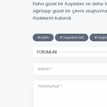
Daha güzel bir Kuşadası ve daha tem
ağırlayıp güzel bir çevre oluşturma
ifadelerini kullandı.
#aydın
# kuşadası bld
# başka
YORUMLAR
Adınız *
Yorumunuz *