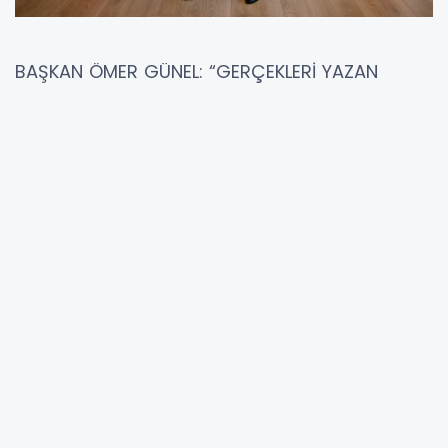
BAŞKAN ÖMER GÜNEL: “GERÇEKLERİ YAZAN
GAZETECİLERİN HER ZAMAN YANINDAYIZ”
Aydın Büyükşehir Gazeteciler Cemiyeti (ABGC)
Başkanı Ümit Özmen ve yönetim kurulu üyeleri
Başkan Ömer Günel’e nezaket ziyaretinde
bulundu. Toplantıda Başkan Ömer Günel,
CHP’li ilçe belediyeleri olarak doğru ve tarafsız
habercilik yapan tüm basın mensuplarının her
zaman yanında olacaklarını belirtti.