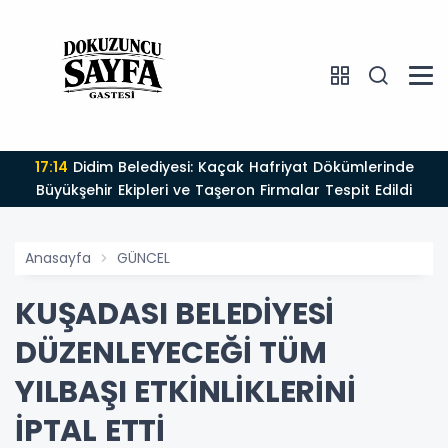
16:22
EFELER’DE HALK SAĞLIĞI İÇİN İLAÇLAMA
t Edildi
ÇALIŞMALARI ARALIKSIZ SÜRÜYOR
Anasayfa
GÜNCEL
KUŞADASI BELEDİYESİ
DÜZENLEYECEĞİ TÜM
YILBAŞI ETKİNLİKLERİNİ
İPTAL ETTİ