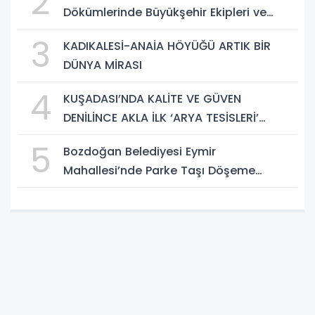
2
Dökümlerinde Büyükşehir Ekipleri ve
Taşeron Firmalar Tespit Edildi
3
KADIKALESİ-ANAİA HÖYÜĞÜ ARTIK BİR
DÜNYA MİRASI
4
KUŞADASI’NDA KALİTE VE GÜVEN
DENİLİNCE AKLA İLK ‘ARYA TESİSLERİ’
GELİYOR
5
Bozdoğan Belediyesi Eymir
Mahallesi’nde Parke Taşı Döşeme
Çalışması Tamamlandı