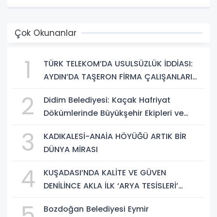
Çok Okunanlar
1
TÜRK TELEKOM’DA USULSÜZLÜK İDDİASI:
AYDIN’DA TAŞERON FİRMA ÇALIŞANLARI
HAKLARINI ARIYOR
2
Didim Belediyesi: Kaçak Hafriyat
Dökümlerinde Büyükşehir Ekipleri ve
Taşeron Firmalar Tespit Edildi
3
KADIKALESİ-ANAİA HÖYÜĞÜ ARTIK BİR
DÜNYA MİRASI
4
KUŞADASI’NDA KALİTE VE GÜVEN
DENİLİNCE AKLA İLK ‘ARYA TESİSLERİ’
GELİYOR
5
Bozdoğan Belediyesi Eymir