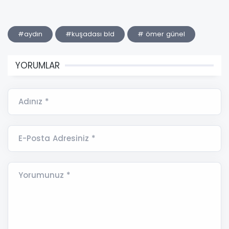
#aydın
#kuşadası bld
# ömer günel
YORUMLAR
Adınız *
E-Posta Adresiniz *
Yorumunuz *