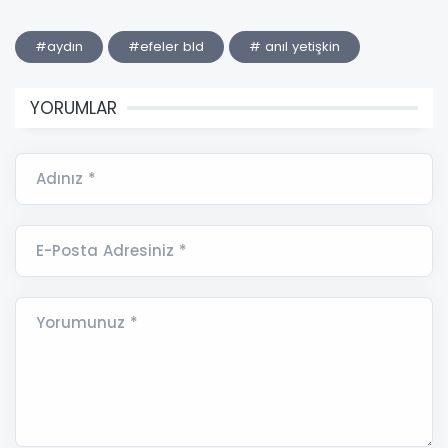
#aydın
#efeler bld
# anıl yetişkin
YORUMLAR
Adınız *
E-Posta Adresiniz *
Yorumunuz *