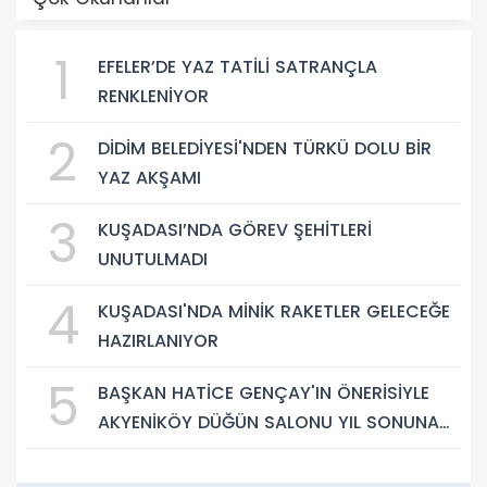
1
EFELER’DE YAZ TATİLİ SATRANÇLA
RENKLENİYOR
2
DİDİM BELEDİYESİ'NDEN TÜRKÜ DOLU BİR
YAZ AKŞAMI
3
KUŞADASI’NDA GÖREV ŞEHİTLERİ
UNUTULMADI
4
KUŞADASI'NDA MİNİK RAKETLER GELECEĞE
HAZIRLANIYOR
5
BAŞKAN HATİCE GENÇAY'IN ÖNERİSİYLE
AKYENİKÖY DÜĞÜN SALONU YIL SONUNA
KADAR ÜCRETSİZ