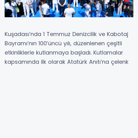
Kuşadası’nda 1 Temmuz Denizcilik ve Kabotaj
Bayramı’nın 100’üncü yılı, düzenlenen çeşitli
etkinliklerle kutlanmaya başladı. Kutlamalar
kapsamında ilk olarak Atatürk Anıtı’na çelenk
sunuldu. Römorkörle denize açılan protokol
üyeleri de deniz şehitleri anısına Kuşadası
Körfezi’ne çelenk bıraktı.
Denizcilik ve Kabotaj Bayramı'nın 100'üncü yılı
nedeniyle Atatürk Meydanı’nda tören