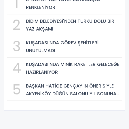
1
RENKLENİYOR
2
DİDİM BELEDİYESİ'NDEN TÜRKÜ DOLU BİR
YAZ AKŞAMI
3
KUŞADASI’NDA GÖREV ŞEHİTLERİ
UNUTULMADI
4
KUŞADASI'NDA MİNİK RAKETLER GELECEĞE
HAZIRLANIYOR
5
BAŞKAN HATİCE GENÇAY'IN ÖNERİSİYLE
AKYENİKÖY DÜĞÜN SALONU YIL SONUNA
KADAR ÜCRETSİZ