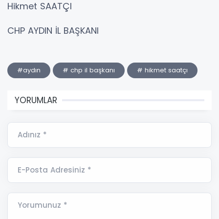
Hikmet SAATÇI
CHP AYDIN İL BAŞKANI
#aydın
# chp il başkanı
# hikmet saatçı
YORUMLAR
Adınız *
E-Posta Adresiniz *
Yorumunuz *