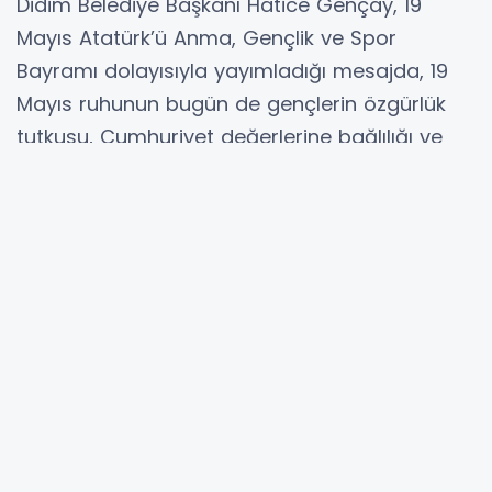
Didim Belediye Başkanı Hatice Gençay, 19
Mayıs Atatürk’ü Anma, Gençlik ve Spor
Bayramı dolayısıyla yayımladığı mesajda, 19
Mayıs ruhunun bugün de gençlerin özgürlük
tutkusu, Cumhuriyet değerlerine bağlılığı ve
aydınlık yarınlara olan inancında yaşamaya
devam ettiğini vurguladı.
Başkan Hatice Gençay mesajında şu ifadelere
yer verdi:
“Değerli Didimliler, Sevgili Gençler,