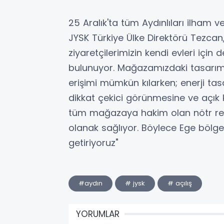
25 Aralık'ta tüm Aydınlıları ilham v
JYSK Türkiye Ülke Direktörü Tezcan
ziyaretçilerimizin kendi evleri için 
bulunuyor. Mağazamızdaki tasarım
erişimi mümkün kılarken; enerji tas
dikkat çekici görünmesine ve açık
tüm mağazaya hakim olan nötr renk
olanak sağlıyor. Böylece Ege bölges
getiriyoruz"
#aydın
# jysk
# açılış
YORUMLAR