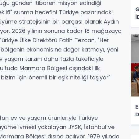
duğu günden itibaren misyon edindiği
G
teklifi" sunma hedefini Türkiye pazarındaki
İ
üyüme stratejisinin bir parçası olarak Aydın
yor. 2026 yılının sonuna kadar 18 mağazaya
Türkiye Ülke Direktörü Fatih Tezcan, "Her
bölgenin ekonomisine değer katmayı, yeni
av yaşam tarzını daha fazla tüketiciyle
ultuda Marmara Bölgesi dışındaki ilk
im için önemli bir eşik niteliği taşıyor"
E
D
ıtan ev ve yaşam ürünleriyle Türkiye
büyüme ivmesi yakalayan JYSK, İstanbul ve
Marmara Bölgesi dışına açılıyor. 1979 yılında