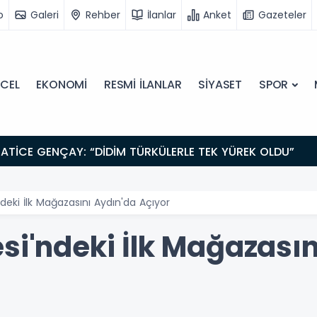
o
Galeri
Rehber
İlanlar
Anket
Gazeteler
CEL
EKONOMİ
RESMİ İLANLAR
SİYASET
SPOR
ATİCE GENÇAY: “DİDİM TÜRKÜLERLE TEK YÜREK OLDU”
ndeki İlk Mağazasını Aydın'da Açıyor
si'ndeki İlk Mağazası