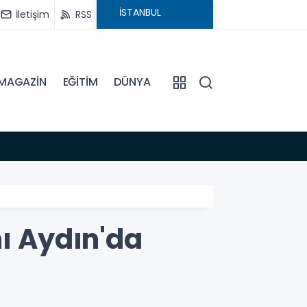
İletişim
RSS
MAGAZİN
EĞİTİM
DÜNYA
16:45
DİDİM
nı Aydın'da