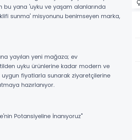
Ç
en bu yana 'uyku ve yaşam alanlarında
 teklifi sunma' misyonunu benimseyen marka,
lana yayılan yeni mağaza; ev
ilden uyku ürünlerine kadar modern ve
 uygun fiyatlarla sunarak ziyaretçilerine
atmaya hazırlanıyor.
ye'nin Potansiyeline İnanıyoruz"