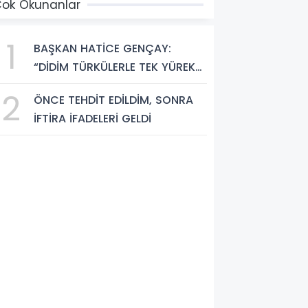
ok Okunanlar
1
BAŞKAN HATİCE GENÇAY:
“DİDİM TÜRKÜLERLE TEK YÜREK
OLDU”
2
ÖNCE TEHDİT EDİLDİM, SONRA
İFTİRA İFADELERİ GELDİ