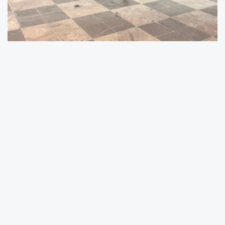
Aydın’da Tepki Çeken Konser Katılımı
Aydın Büyükşehir Belediyesi’nin Çestepe
Mahallesi’nde düzenlediği konser adeta
fiyasko ile sonuçlandı. Belediye tarafından
büyük duyurularla hazırlanan etkinliğe sadece
bir yaşlı teyzenin katılması dikkat çekti.