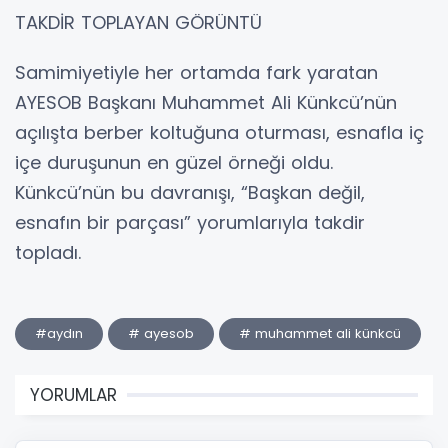
TAKDİR TOPLAYAN GÖRÜNTÜ
Samimiyetiyle her ortamda fark yaratan
AYESOB Başkanı Muhammet Ali Künkcü’nün
açılışta berber koltuğuna oturması, esnafla iç
içe duruşunun en güzel örneği oldu.
Künkcü’nün bu davranışı, “Başkan değil,
esnafın bir parçası” yorumlarıyla takdir
topladı.
#aydın
# ayesob
# muhammet ali künkcü
YORUMLAR