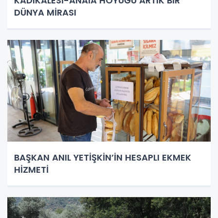
KADIKALESİ-ANAİA HÖYÜĞÜ ARTIK BİR
DÜNYA MİRASI
BAŞKAN ANIL YETİŞKİN’İN HESAPLI EKMEK
HİZMETİ