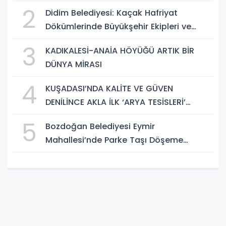
HAKLARINI ARIYOR
2
Didim Belediyesi: Kaçak Hafriyat
Dökümlerinde Büyükşehir Ekipleri ve
Taşeron Firmalar Tespit Edildi
3
KADIKALESİ-ANAİA HÖYÜĞÜ ARTIK BİR
DÜNYA MİRASI
4
KUŞADASI’NDA KALİTE VE GÜVEN
DENİLİNCE AKLA İLK ‘ARYA TESİSLERİ’
GELİYOR
5
Bozdoğan Belediyesi Eymir
Mahallesi’nde Parke Taşı Döşeme
Çalışması Tamamlandı