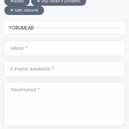
#aydın
# chp aydın il yönetimi
# fatih akkentli
YORUMLAR
Adınız *
E-Posta Adresiniz *
Yorumunuz *