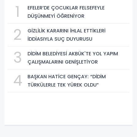
1
EFELER’DE ÇOCUKLAR FELSEFEYLE
DÜŞÜNMEYİ ÖĞRENİYOR
2
GİZLİLİK KARARINI İHLAL ETTİKLERİ
İDDİASIYLA SUÇ DUYURUSU
3
DİDİM BELEDİYESİ AKBÜK'TE YOL YAPIM
ÇALIŞMALARINI GENİŞLETİYOR
4
BAŞKAN HATİCE GENÇAY: “DİDİM
TÜRKÜLERLE TEK YÜREK OLDU”