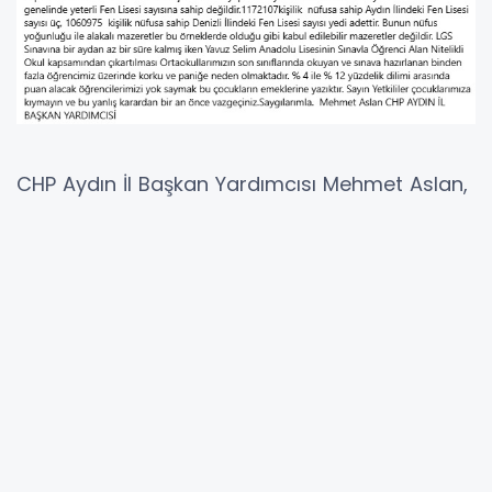
CHP Aydın İl Başkan Yardımcısı Mehmet Aslan,
Milli Eğitim Bakanı Yusuf Tekin’in Aydın ziyareti
sırasında Söke’ye Fen Lisesi açılması yönünde
verilen talimat sonrası kamuoyuna yazılı
açıklama yaptı.
Aslan, açılması planlanan 120 kontenjanlı Fen
Lisesi’nin olumlu bir gelişme olduğunu ancak
Yavuz Selim Anadolu Lisesi’nin “Sınavla
Öğrenci Alan Nitelikli Okul” kapsamından