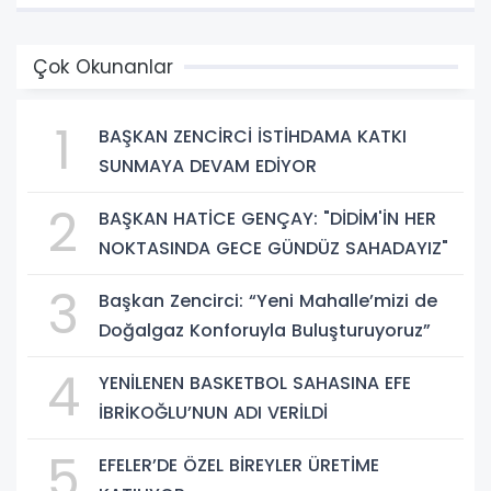
Çok Okunanlar
1
BAŞKAN ZENCİRCİ İSTİHDAMA KATKI
SUNMAYA DEVAM EDİYOR
2
BAŞKAN HATİCE GENÇAY: "DİDİM'İN HER
NOKTASINDA GECE GÜNDÜZ SAHADAYIZ"
3
Başkan Zencirci: “Yeni Mahalle’mizi de
Doğalgaz Konforuyla Buluşturuyoruz”
4
YENİLENEN BASKETBOL SAHASINA EFE
İBRİKOĞLU’NUN ADI VERİLDİ
5
EFELER’DE ÖZEL BİREYLER ÜRETİME