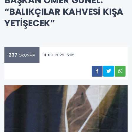
BAŞKAN ÖMER GÜNEL:
“BALIKÇILAR KAHVESİ KIŞA
YETİŞECEK”
237
01-09-2025 15:05
OKUNMA