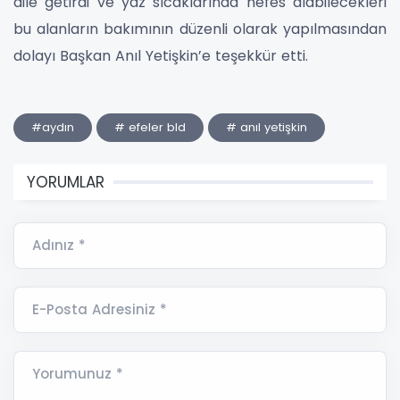
dile getirdi ve yaz sıcaklarında nefes alabilecekleri
bu alanların bakımının düzenli olarak yapılmasından
dolayı Başkan Anıl Yetişkin’e teşekkür etti.
#aydın
# efeler bld
# anıl yetişkin
YORUMLAR
Adınız *
E-Posta Adresiniz *
Yorumunuz *