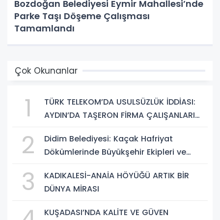
Bozdoğan Belediyesi Eymir Mahallesi’nde
Parke Taşı Döşeme Çalışması
Tamamlandı
Çok Okunanlar
1
TÜRK TELEKOM’DA USULSÜZLÜK İDDİASI:
AYDIN’DA TAŞERON FİRMA ÇALIŞANLARI
HAKLARINI ARIYOR
2
Didim Belediyesi: Kaçak Hafriyat
Dökümlerinde Büyükşehir Ekipleri ve
Taşeron Firmalar Tespit Edildi
3
KADIKALESİ-ANAİA HÖYÜĞÜ ARTIK BİR
DÜNYA MİRASI
4
KUŞADASI’NDA KALİTE VE GÜVEN