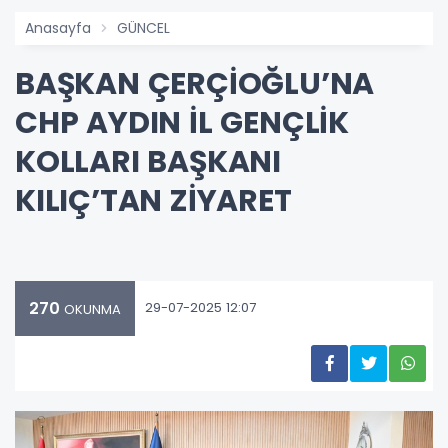
Anasayfa
GÜNCEL
BAŞKAN ÇERÇİOĞLU’NA
CHP AYDIN İL GENÇLİK
KOLLARI BAŞKANI
KILIÇ’TAN ZİYARET
270
29-07-2025 12:07
OKUNMA