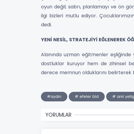
oyun değil; sabrı, planlamayı ve ön görü
ilgi bizleri mutlu ediyor. Çocuklarımı
dedi.
YENİ NESİL, STRATEJİYİ EĞLENEREK Ö
Alanında uzman eğitmenler eşliğinde 
dostluklar kuruyor hem de zihinsel bec
derece memnun olduklarını belirterek B
#aydın
# efeler bld
# anıl yetiş
YORUMLAR