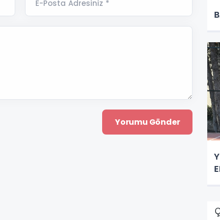
E-Posta Adresiniz *
B
Y
E
Ç