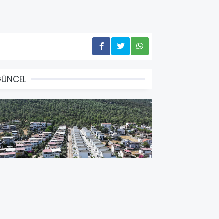
GÜNCEL
İDİM BELEDİYESİ AKBÜK'TE YOL