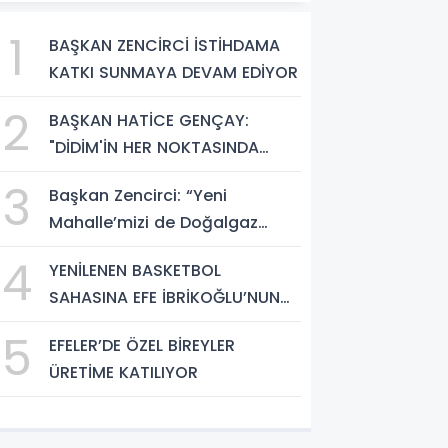
1
BAŞKAN ZENCİRCİ İSTİHDAMA
KATKI SUNMAYA DEVAM EDİYOR
2
BAŞKAN HATİCE GENÇAY:
"DİDİM'İN HER NOKTASINDA
GECE GÜNDÜZ SAHADAYIZ"
3
Başkan Zencirci: “Yeni
Mahalle’mizi de Doğalgaz
Konforuyla Buluşturuyoruz”
4
YENİLENEN BASKETBOL
SAHASINA EFE İBRİKOĞLU’NUN
ADI VERİLDİ
5
EFELER’DE ÖZEL BİREYLER
ÜRETİME KATILIYOR