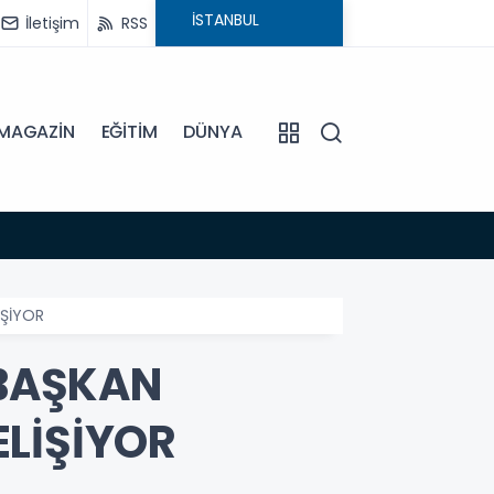
İletişim
RSS
MAGAZİN
EĞİTİM
DÜNYA
15:45
EFELE
İŞİYOR
 BAŞKAN
LİŞİYOR