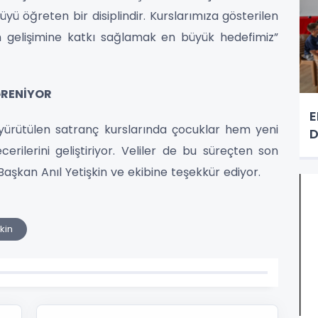
yü öğreten bir disiplindir. Kurslarımıza gösterilen
zın gelişimine katkı sağlamak en büyük hedefimiz”
ĞRENİYOR
E
yürütülen satranç kurslarında çocuklar hem yeni
D
erilerini geliştiriyor. Veliler de bu süreçten son
aşkan Anıl Yetişkin ve ekibine teşekkür ediyor.
kin