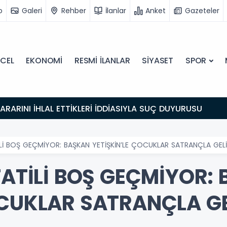
o
Galeri
Rehber
İlanlar
Anket
Gazeteler
CEL
EKONOMİ
RESMİ İLANLAR
SİYASET
SPOR
 KARARINI İHLAL ETTİKLERİ İDDİASIYLA SUÇ DUYURUSU
İLİ BOŞ GEÇMİYOR: BAŞKAN YETİŞKİN’LE ÇOCUKLAR SATRANÇLA GEL
TATİLİ BOŞ GEÇMİYOR:
OCUKLAR SATRANÇLA GE