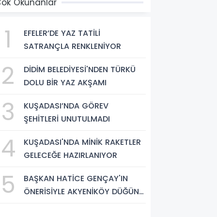
ok Okunanlar
1
EFELER’DE YAZ TATİLİ
SATRANÇLA RENKLENİYOR
2
DİDİM BELEDİYESİ'NDEN TÜRKÜ
DOLU BİR YAZ AKŞAMI
3
KUŞADASI’NDA GÖREV
ŞEHİTLERİ UNUTULMADI
4
KUŞADASI'NDA MİNİK RAKETLER
GELECEĞE HAZIRLANIYOR
5
BAŞKAN HATİCE GENÇAY'IN
ÖNERİSİYLE AKYENİKÖY DÜĞÜN
SALONU YIL SONUNA KADAR