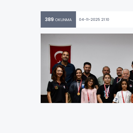
389
04-11-2025 21:10
OKUNMA