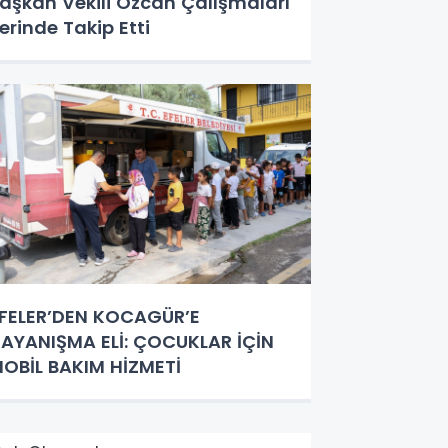
aşkan Vekili Özcan Çalışmaları
erinde Takip Etti
FELER’DEN KOCAGÜR’E
AYANIŞMA ELİ: ÇOCUKLAR İÇİN
OBİL BAKIM HİZMETİ