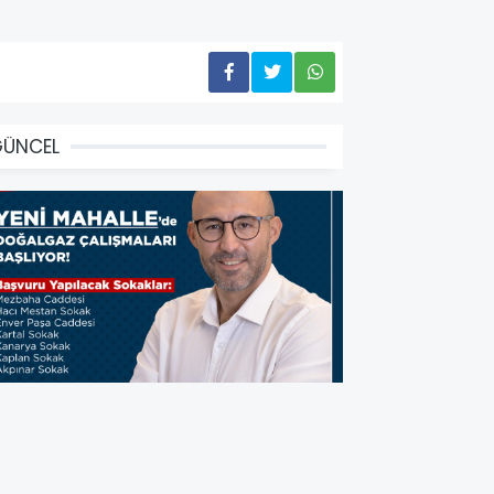
GÜNCEL
aşkan Zencirci: “Yeni
ahalle’mizi de Doğalgaz