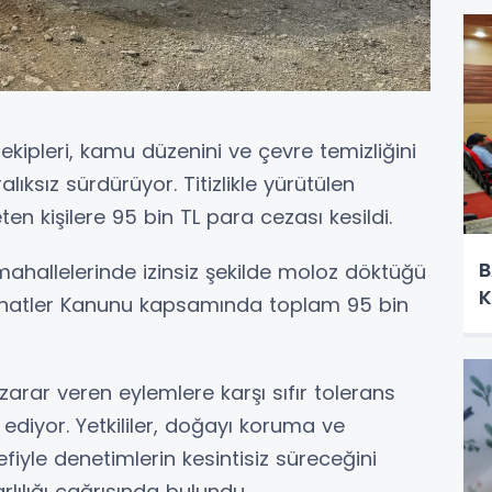
ekipleri, kamu düzenini ve çevre temizliğini
ıksız sürdürüyor. Titizlikle yürütülen
en kişilere 95 bin TL para cezası kesildi.
B
ahallelerinde izinsiz şekilde moloz döktüğü
K
abahatler Kanunu kapsamında toplam 95 bin
 zarar veren eylemlere karşı sıfır tolerans
diyor. Yetkililer, doğayı koruma ve
fiyle denetimlerin kesintisiz süreceğini
lılığı çağrısında bulundu.