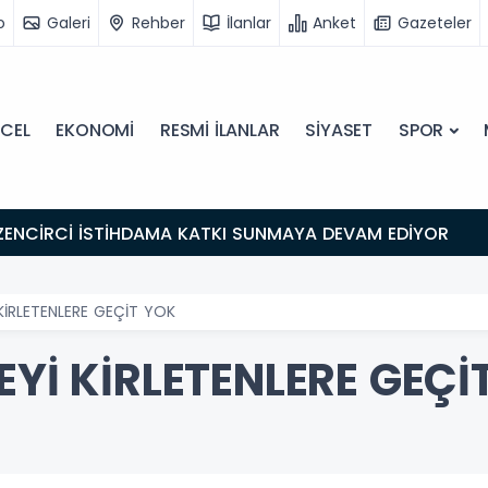
o
Galeri
Rehber
İlanlar
Anket
Gazeteler
CEL
EKONOMİ
RESMİ İLANLAR
SİYASET
SPOR
ZENCİRCİ İSTİHDAMA KATKI SUNMAYA DEVAM EDİYOR
 KİRLETENLERE GEÇİT YOK
EYİ KİRLETENLERE GEÇİ