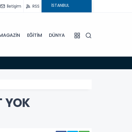
İletişim
RSS
MAGAZİN
EĞİTİM
DÜNYA
18:54
BAŞKA
T YOK