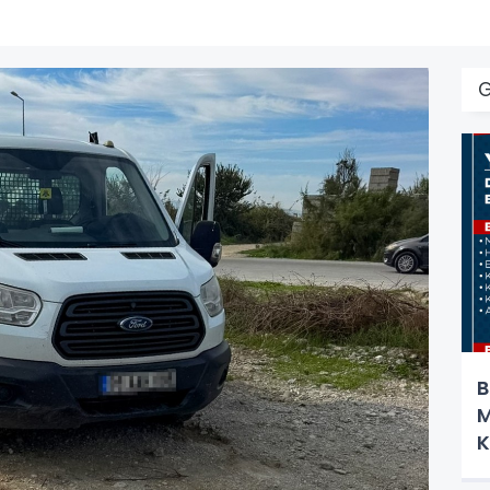
B
M
K