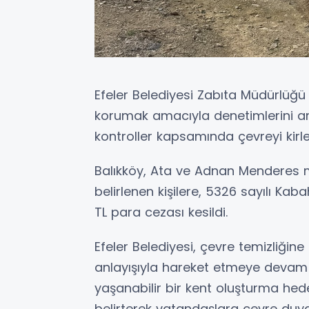
Efeler Belediyesi Zabıta Müdürlüğü 
korumak amacıyla denetimlerini aral
kontroller kapsamında çevreyi kirlet
Balıkköy, Ata ve Adnan Menderes m
belirlenen kişilere, 5326 sayılı K
TL para cezası kesildi.
Efeler Belediyesi, çevre temizliğine
anlayışıyla hareket etmeye devam e
yaşanabilir bir kent oluşturma hede
belirterek vatandaşlara çevre duyar