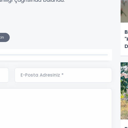
B
kin
"
D
E-Posta Adresiniz *