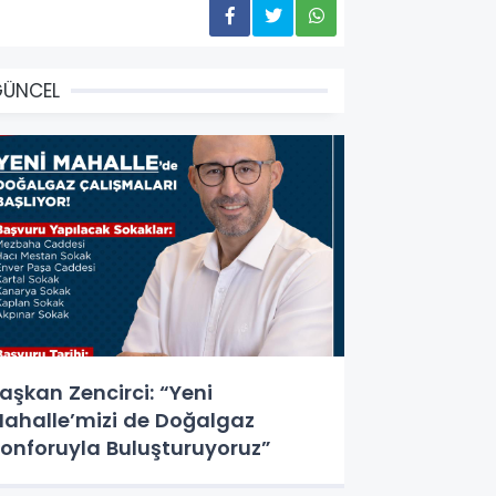
GÜNCEL
aşkan Zencirci: “Yeni
ahalle’mizi de Doğalgaz
onforuyla Buluşturuyoruz”