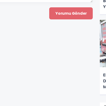
B
Y
E
D
M