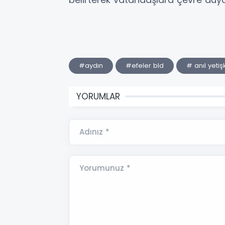
#aydın
#efeler bld
# anıl yetiş
YORUMLAR
Adınız *
Yorumunuz *