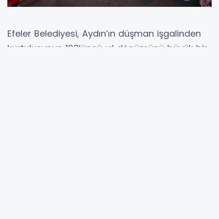
Efeler Belediyesi, Aydın’ın düşman işgalinden
kurtuluşunun 103’üncü yıl dönümünü büyük bir
gururla kutlamaya hazırlanıyor. Efeler Belediye
Başkanı Anıl Yetişkin öncülüğünde
düzenlenecek olan anlamlı etkinlik
kapsamında, 7 Eylül Pazar günü saat 19.30’da
İstasyon Meydanı’ndan başlayacak Fener
Alayı Yürüyüşü ile bağımsızlık coşkusu bir kez
daha şehrin tüm cadde ve sokaklarında
hissedilecek.
Yediden yetmişe her yaştan vatandaşın
davetli olduğu etkinlikte, meşalelerle