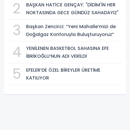
2
BAŞKAN HATİCE GENÇAY: "DİDİM'İN HER
NOKTASINDA GECE GÜNDÜZ SAHADAYIZ"
3
Başkan Zencirci: “Yeni Mahalle’mizi de
Doğalgaz Konforuyla Buluşturuyoruz”
4
YENİLENEN BASKETBOL SAHASINA EFE
İBRİKOĞLU’NUN ADI VERİLDİ
5
EFELER’DE ÖZEL BİREYLER ÜRETİME
KATILIYOR