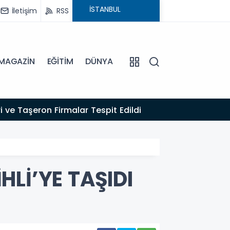
İletişim
RSS
MAGAZİN
EĞİTİM
DÜNYA
16:22
 ve Taşeron Firmalar Tespit Edildi
EFELER
HLİ’YE TAŞIDI