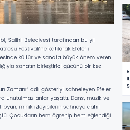
bi, Salihli Belediyesi tarafından bu yıl
rosu Festivali’ne katılarak Efeler’i
nyesinde kültür ve sanata büyük önem veren
lığıyla sanatın birleştirici gücünü bir kez
E
İ
un Zamanı” adlı gösteriyi sahneleyen Efeler
ara unutulmaz anlar yaşattı. Dans, müzik ve
 oyun, minik izleyicilerin sahneye dahil
üştü. Çocukların hem öğrenip hem eğlendiği