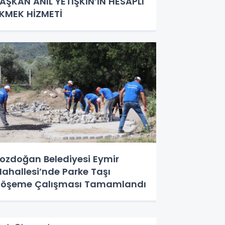
AŞKAN ANIL YETİŞKİN’İN HESAPLI
KMEK HİZMETİ
ozdoğan Belediyesi Eymir
ahallesi’nde Parke Taşı
öşeme Çalışması Tamamlandı