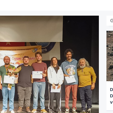
D
D
v