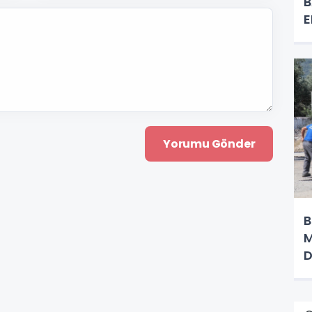
B
E
B
M
D