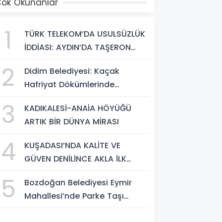
ok Okunanlar
1
TÜRK TELEKOM’DA USULSÜZLÜK
İDDİASI: AYDIN’DA TAŞERON
FİRMA ÇALIŞANLARI HAKLARINI
2
Didim Belediyesi: Kaçak
ARIYOR
Hafriyat Dökümlerinde
Büyükşehir Ekipleri ve Taşeron
3
KADIKALESİ-ANAİA HÖYÜĞÜ
Firmalar Tespit Edildi
ARTIK BİR DÜNYA MİRASI
4
KUŞADASI’NDA KALİTE VE
GÜVEN DENİLİNCE AKLA İLK
‘ARYA TESİSLERİ’ GELİYOR
5
Bozdoğan Belediyesi Eymir
Mahallesi’nde Parke Taşı
Döşeme Çalışması