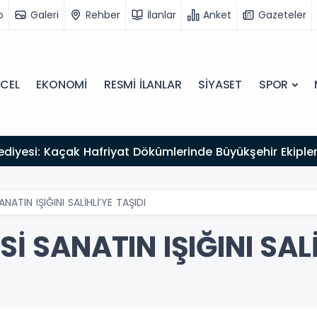
o
Galeri
Rehber
İlanlar
Anket
Gazeteler
CEL
EKONOMİ
RESMİ İLANLAR
SİYASET
SPOR
ediyesi: Kaçak Hafriyat Dökümlerinde Büyükşehir Ekipleri
ANATIN IŞIĞINI SALİHLİ’YE TAŞIDI
Sİ SANATIN IŞIĞINI SALİ