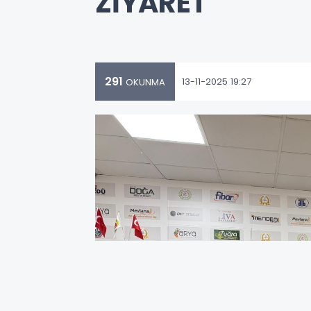
ZİYARET
291
13-11-2025 19:27
OKUNMA