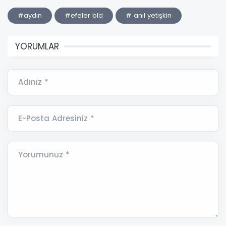
#aydın
#efeler bld
# anıl yetişkin
YORUMLAR
Adınız *
E-Posta Adresiniz *
Yorumunuz *