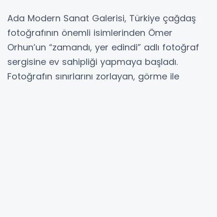
Ada Modern Sanat Galerisi, Türkiye çağdaş
fotoğrafının önemli isimlerinden Ömer
Orhun’un “zamandı, yer edindi” adlı fotoğraf
sergisine ev sahipliği yapmaya başladı.
Fotoğrafın sınırlarını zorlayan, görme ile
hatırlama arasındaki ince çizgide gezinen
sergi, 15 Kasım tarihine kadar izlenebilir.
Kuşadası Belediyesi ile Kuşadası Altın Güvercin
Kültür Sanat ve Tanıtım Vakfı (KUSAV) iş