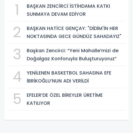
1
BAŞKAN ZENCİRCİ İSTİHDAMA KATKI
SUNMAYA DEVAM EDİYOR
2
BAŞKAN HATİCE GENÇAY: "DİDİM'İN HER
NOKTASINDA GECE GÜNDÜZ SAHADAYIZ"
3
Başkan Zencirci: “Yeni Mahalle’mizi de
Doğalgaz Konforuyla Buluşturuyoruz”
4
YENİLENEN BASKETBOL SAHASINA EFE
İBRİKOĞLU’NUN ADI VERİLDİ
5
EFELER’DE ÖZEL BİREYLER ÜRETİME
KATILIYOR